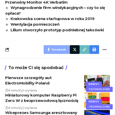
Przenośny Monitor 4K Verbatim
Wynagrodzenie firm windykacyjnych – czy to się
opłaca?
Krakowska scena startupowa w roku 2019
Wentylacja pomieszczeń
Lilium stworzyło prototyp podniebnej taksówki
Facebook
To może Ci się spodobać
Pierwsze szczegóły aut
ElectroMobility Poland
NEWSY
TECHNOLOGIE
4 minut(y) czytania
Miniaturowy komputer Raspberry Pi
Zero W z bezprzewodową łącznością
NEWSY
TECHNOLOGIE
4 minut(y) czytania
Wiceprezes Samsunga aresztowany