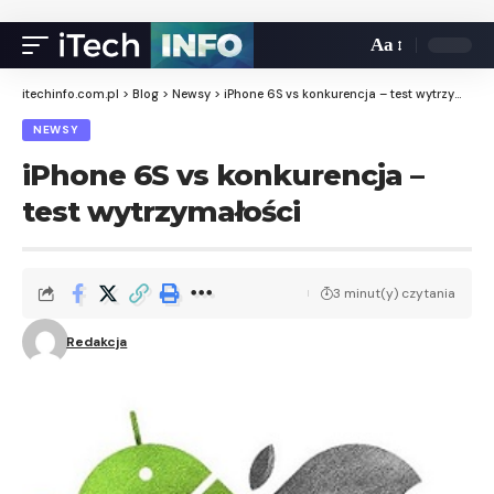
Aa
itechinfo.com.pl
>
Blog
>
Newsy
>
iPhone 6S vs konkurencja – test wytrzymałości
NEWSY
iPhone 6S vs konkurencja –
test wytrzymałości
3 minut(y) czytania
Redakcja