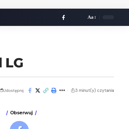
Aa
d LG
3 minut(y) czytania
Udostępnij
Obserwuj