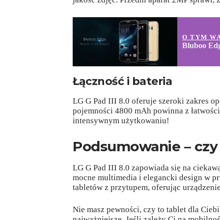
O TYM W
Bluboo Ed
Łączność i bateria
LG G Pad III 8.0 oferuje szeroki zakres op
pojemności 4800 mAh powinna z łatwością 
intensywnym użytkowaniu!
Podsumowanie – czy
LG G Pad III 8.0 zapowiada się na ciekawą
mocne multimedia i elegancki design w pr
tabletów z przytupem, oferując urządzeni
Nie masz pewności, czy to tablet dla Ciebi
najważniejsze. Jeśli zależy Ci na mobiln