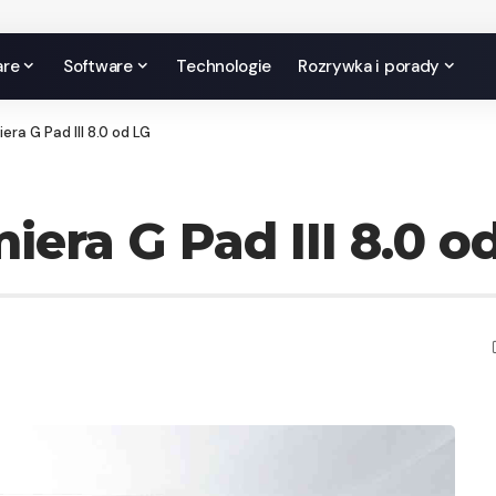
are
Software
Technologie
Rozrywka i porady
era G Pad III 8.0 od LG
era G Pad III 8.0 o