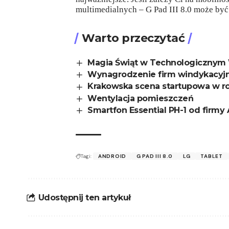
multimedialnych – G Pad III 8.0 może by
Warto przeczytać
Magia Świąt w Technologicznym 
Wynagrodzenie firm windykacyjny
Krakowska scena startupowa w r
Wentylacja pomieszczeń
Smartfon Essential PH-1 od firmy
Tagi:
ANDROID
G PAD III 8.0
LG
TABLET
Udostępnij ten artykuł