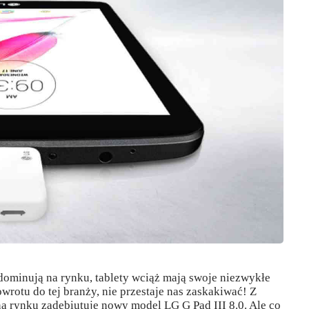
dominują na rynku, tablety wciąż mają swoje niezwykłe
rotu do tej branży, nie przestaje nas zaskakiwać! Z
na rynku zadebiutuje nowy model LG G Pad III 8.0. Ale co