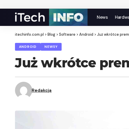
News
Hardw
itechinfo.com.pl
>
Blog
>
Software
>
Android
>
Już wkrótce premi
ANDROID
NEWSY
Już wkrótce premi
Redakcja