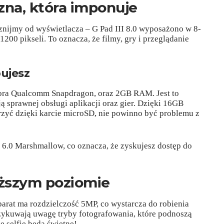
zna, która imponuje
znijmy od wyświetlacza – G Pad III 8.0 wyposażono w 8-
200 pikseli. To oznacza, że filmy, gry i przeglądanie
ujesz
sora Qualcomm Snapdragon, oraz 2GB RAM. Jest to
ją sprawnej obsługi aplikacji oraz gier. Dzięki 16GB
rzyć dzięki karcie microSD, nie powinno być problemu z
 6.0 Marshmallow, co oznacza, że zyskujesz dostęp do
ższym poziomie
arat ma rozdzielczość 5MP, co wystarcza do robienia
rzykuwają uwagę tryby fotografowania, które podnoszą
e selfie będą świetne!