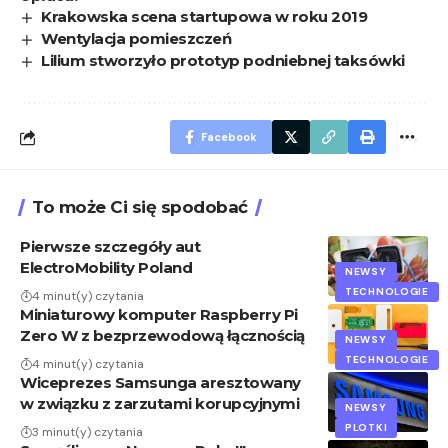
Krakowska scena startupowa w roku 2019
Wentylacja pomieszczeń
Lilium stworzyło prototyp podniebnej taksówki
Facebook
To może Ci się spodobać
Pierwsze szczegóły aut
ElectroMobility Poland
NEWSY
TECHNOLOGIE
4 minut(y) czytania
Miniaturowy komputer Raspberry Pi
Zero W z bezprzewodową łącznością
NEWSY
TECHNOLOGIE
4 minut(y) czytania
Wiceprezes Samsunga aresztowany
w związku z zarzutami korupcyjnymi
NEWSY
PLOTKI
3 minut(y) czytania