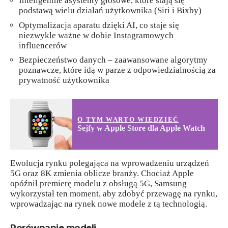
Inteligentne asystenty głosowe, które stają się
podstawą wielu działań użytkownika (Siri i Bixby)
Optymalizacja aparatu dzięki AI, co staje się
niezwykle ważne w dobie Instagramowych
influencerów
Bezpieczeństwo danych – zaawansowane algorytmy
poznawcze, które idą w parze z odpowiedzialnością za
prywatność użytkownika
O TYM WARTO WIEDZIEĆ
Sejfy w Apple Store dla Apple Watch
Ewolucja rynku polegająca na wprowadzeniu urządzeń
5G oraz 8K zmienia oblicze branży. Chociaż Apple
opóźnił premierę modelu z obsługą 5G, Samsung
wykorzystał ten moment, aby zdobyć przewagę na rynku,
wprowadzając na rynek nowe modele z tą technologią.
Porównanie modeli