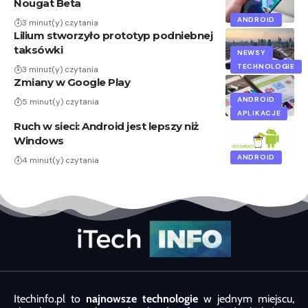
Nougat Beta
ANDROID
3 minut(y) czytania
Lilium stworzyło prototyp podniebnej
taksówki
NEWSY
TECHNOLOGIE
3 minut(y) czytania
Zmiany w Google Play
ANDROID
5 minut(y) czytania
APLIKACJE
Ruch w sieci: Android jest lepszy niż
Windows
ANDROID
4 minut(y) czytania
Itechinfo.pl to
najnowsze technologie
w jednym miejscu,