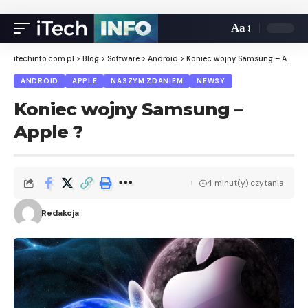
Aa
itechinfo.com.pl
>
Blog
>
Software
>
Android
>
Koniec wojny Samsung – Apple ?
ANDROID
APPLE
NASZYM ZDANIEM
NEWSY
Koniec wojny Samsung –
Apple ?
4 minut(y) czytania
Redakcja