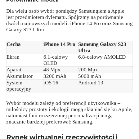
Dla wielu osób wybór pomiędzy Samsungiem a Apple
jest przedmiotem dylematu. Spójrzmy na porównanie
dwóch najnowszych modeli: iPhone 14 Pro oraz Samsung
Galaxy S23 Ultra.
Cecha
iPhone 14 Pro
Samsung Galaxy S23
Ultra
Ekran
6.1-calowy
6.8-calowy AMOLED
OLED
Aparat
48 Mpx
200 Mpx
Akumulator
3200 mAh
5000 mAh
System
iOS 16
Android 13
operacyjny
Wybór modelu zależy od preferencji użytkownika –
miłośnicy prostoty i ekologii mogą skłaniać się ku Apple,
natomiast fani rozszerzonej personalizacji mogą
znacznie bardziej preferować Samsung.
Rynek wirtualnej rzeczywistości i