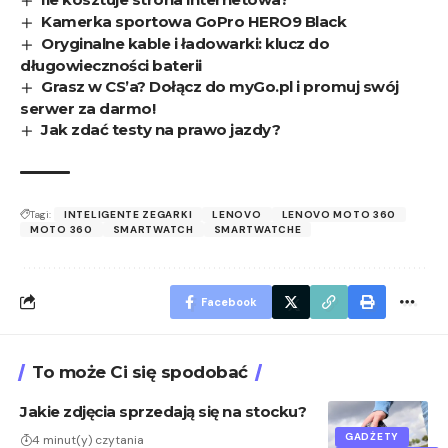
Kamerka sportowa GoPro HERO9 Black
Oryginalne kable i ładowarki: klucz do
długowieczności baterii
Grasz w CS’a? Dołącz do myGo.pl i promuj swój
serwer za darmo!
Jak zdać testy na prawo jazdy?
Tagi:
INTELIGENTE ZEGARKI
LENOVO
LENOVO MOTO 360
MOTO 360
SMARTWATCH
SMARTWATCHE
Facebook
To może Ci się spodobać
Jakie zdjęcia sprzedają się na stocku?
GADŻETY
4 minut(y) czytania