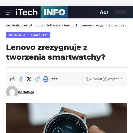
Aa
itechinfo.com.pl
>
Blog
>
Software
>
Android
>
Lenovo zrezygnuje z tworzenia smartwatchy?
ANDROID
GADŻETY
Lenovo zrezygnuje z
tworzenia smartwatchy?
4 minut(y) czytania
Redakcja