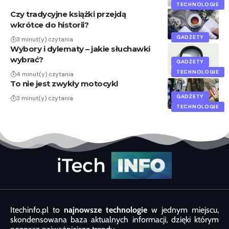
TECHNOLOGIE
Czy tradycyjne książki przejdą
wkrótce do historii?
GADŻETY
3 minut(y) czytania
Wybory i dylematy – jakie słuchawki
wybrać?
GADŻETY
TECHNOLOGIE
4 minut(y) czytania
To nie jest zwykły motocykl
GADŻETY
3 minut(y) czytania
TECHNOLOGIE
Itechinfo.pl to
najnowsze technologie
w jednym miejscu,
skondensowana baza aktualnych informacji, dzięki którym