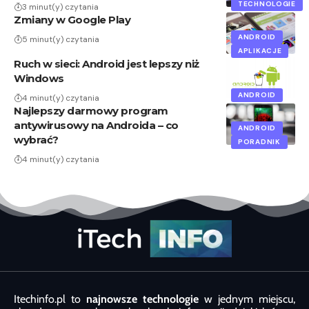
TECHNOLOGIE
3 minut(y) czytania
Zmiany w Google Play
ANDROID
5 minut(y) czytania
APLIKACJE
Ruch w sieci: Android jest lepszy niż
Windows
ANDROID
4 minut(y) czytania
Najlepszy darmowy program
antywirusowy na Androida – co
ANDROID
wybrać?
PORADNIK
4 minut(y) czytania
Itechinfo.pl to
najnowsze technologie
w jednym miejscu,