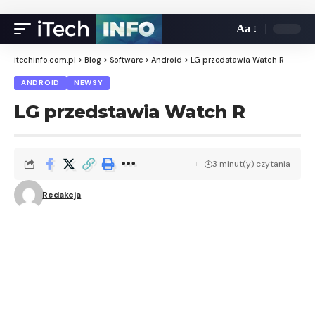
Aa
itechinfo.com.pl
>
Blog
>
Software
>
Android
>
LG przedstawia Watch R
ANDROID
NEWSY
LG przedstawia Watch R
3 minut(y) czytania
Redakcja