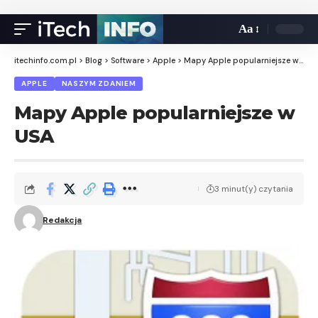
Aa
itechinfo.com.pl
>
Blog
>
Software
>
Apple
>
Mapy Apple popularniejsze w USA
APPLE
NASZYM ZDANIEM
Mapy Apple popularniejsze w
USA
3 minut(y) czytania
Redakcja