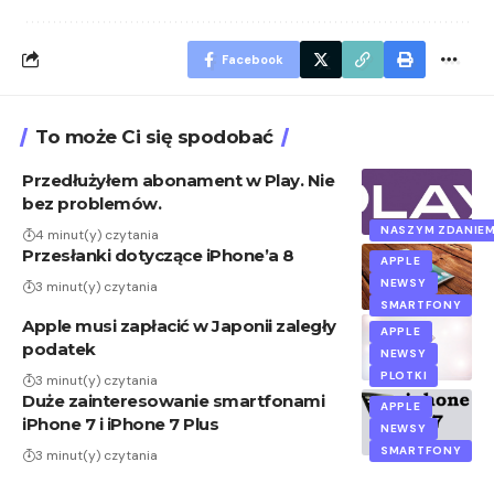
Facebook
To może Ci się spodobać
Przedłużyłem abonament w Play. Nie
bez problemów.
NASZYM ZDANIE
4 minut(y) czytania
Przesłanki dotyczące iPhone’a 8
APPLE
NEWSY
3 minut(y) czytania
SMARTFONY
Apple musi zapłacić w Japonii zaległy
APPLE
podatek
NEWSY
PLOTKI
3 minut(y) czytania
Duże zainteresowanie smartfonami
APPLE
iPhone 7 i iPhone 7 Plus
NEWSY
SMARTFONY
3 minut(y) czytania