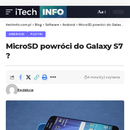
Aa
itechinfo.com.pl
>
Blog
>
Software
>
Android
>
MicroSD powróci do Galaxy S7 ?
ANDROID
PLOTKI
MicroSD powróci do Galaxy S7
?
4 minut(y) czytania
Redakcja