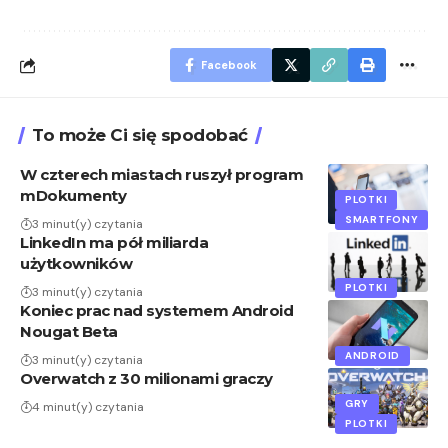
Facebook
To może Ci się spodobać
W czterech miastach ruszył program
mDokumenty
PLOTKI
SMARTFONY
3 minut(y) czytania
LinkedIn ma pół miliarda
użytkowników
PLOTKI
3 minut(y) czytania
Koniec prac nad systemem Android
Nougat Beta
ANDROID
3 minut(y) czytania
Overwatch z 30 milionami graczy
GRY
4 minut(y) czytania
PLOTKI