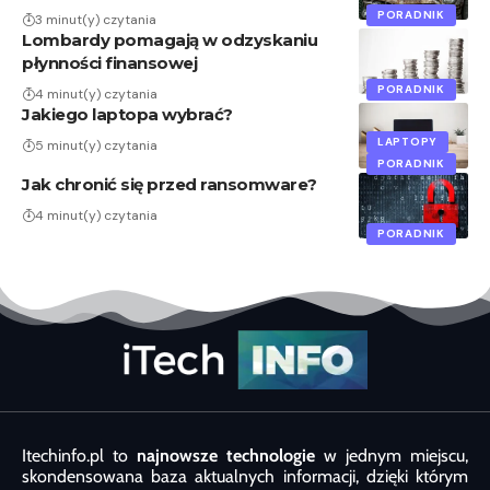
PORADNIK
3 minut(y) czytania
Lombardy pomagają w odzyskaniu
płynności finansowej
PORADNIK
4 minut(y) czytania
Jakiego laptopa wybrać?
LAPTOPY
5 minut(y) czytania
PORADNIK
Jak chronić się przed ransomware?
4 minut(y) czytania
PORADNIK
Itechinfo.pl to
najnowsze technologie
w jednym miejscu,
skondensowana baza aktualnych informacji, dzięki którym