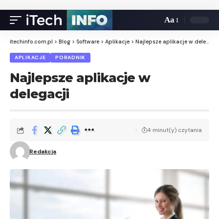
Aa
itechinfo.com.pl
>
Blog
>
Software
>
Aplikacje
>
Najlepsze aplikacje w delegacji
APLIKACJE
PORADNIK
Najlepsze aplikacje w
delegacji
4 minut(y) czytania
Redakcja