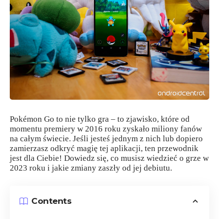
Pokémon Go to nie tylko gra – to zjawisko, które od
momentu premiery w 2016 roku zyskało miliony fanów
na całym świecie. Jeśli jesteś jednym z nich lub dopiero
zamierzasz odkryć magię tej aplikacji, ten przewodnik
jest dla Ciebie! Dowiedz się, co musisz wiedzieć o grze w
2023 roku i jakie zmiany zaszły od jej debiutu.
Contents