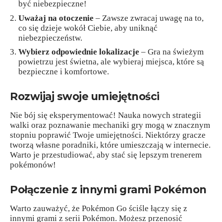
być niebezpieczne!
Uważaj na otoczenie
– Zawsze zwracaj uwagę na to,
co się dzieje wokół Ciebie, aby uniknąć
niebezpieczeństw.
Wybierz odpowiednie lokalizacje
– Gra na świeżym
powietrzu jest świetna, ale wybieraj miejsca, które są
bezpieczne i komfortowe.
Rozwijaj swoje umiejętności
Nie bój się eksperymentować! Nauka nowych strategii
walki oraz poznawanie mechaniki gry mogą w znacznym
stopniu poprawić Twoje umiejętności. Niektórzy gracze
tworzą własne poradniki, które umieszczają w internecie.
Warto je przestudiować, aby stać się lepszym trenerem
pokémonów!
Połączenie z innymi grami Pokémon
Warto zauważyć, że Pokémon Go ściśle łączy się z
innymi grami z serii Pokémon. Możesz przenosić