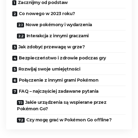
Zacznijmy od podstaw
Co nowego w 2023 roku?
Nowe pokémony i wydarzenia
Interakcja z innymi graczami
Jak zdobyć przewagę w grze?
Bezpieczeństwo i zdrowie podczas gry
Rozwijaj swoje umiejętności
Połączenie z innymi grami Pokémon
FAQ – najczęściej zadawane pytania
Jakie urządzenia są wspierane przez
Pokémon Go?
Czy mogę grać w Pokémon Go offline?