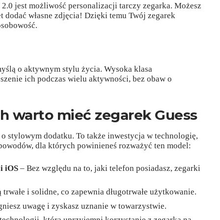
 2.0 jest możliwość personalizacji tarczy zegarka. Możesz
t dodać własne zdjęcia! Dzięki temu Twój zegarek
 osobowość.
myślą o aktywnym stylu życia. Wysoka klasa
zenie ich podczas wielu aktywności, bez obaw o
ch warto mieć zegarek Guess
 o stylowym dodatku. To także inwestycja w technologię,
 powodów, dla których powinieneś rozważyć ten model:
i iOS
– Bez względu na to, jaki telefon posiadasz, zegarki
 trwałe i solidne, co zapewnia długotrwałe użytkowanie.
niesz uwagę i zyskasz uznanie w towarzystwie.
technologii, która uprzyjemni korzystanie z zegarka na