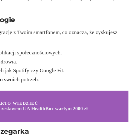
ogie
grację z Twoim smartfonem, co oznacza, że zyskujesz
likacji społecznościowych.
zdrowia.
ch jak Spotify czy Google Fit.
do swoich potrzeb.
ARTO WIEDZIEĆ
 zestawem UA HealthBox wartym 2000 zł
 zegarka