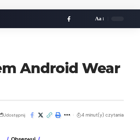
Aa
mem Android Wear
4 minut(y) czytania
Udostępnij
Obserwuj