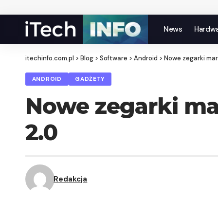
News
Hardw
itechinfo.com.pl
>
Blog
>
Software
>
Android
>
Nowe zegarki mar
ANDROID
GADŻETY
Nowe zegarki ma
2.0
Redakcja