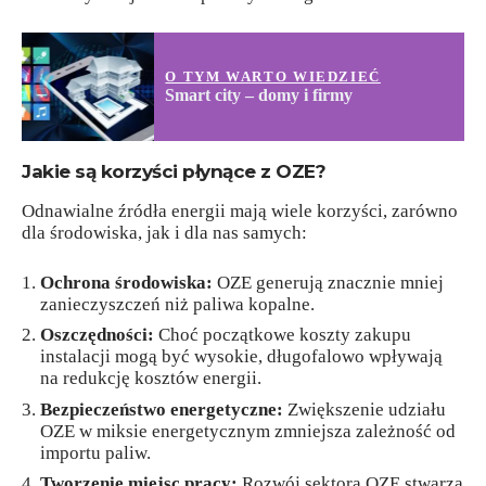
O TYM WARTO WIEDZIEĆ
Smart city – domy i firmy
Jakie są korzyści płynące z OZE?
Odnawialne źródła energii mają wiele korzyści, zarówno
dla środowiska, jak i dla nas samych:
Ochrona środowiska:
OZE generują znacznie mniej
zanieczyszczeń niż paliwa kopalne.
Oszczędności:
Choć początkowe koszty zakupu
instalacji mogą być wysokie, długofalowo wpływają
na redukcję kosztów energii.
Bezpieczeństwo energetyczne:
Zwiększenie udziału
OZE w miksie energetycznym zmniejsza zależność od
importu paliw.
Tworzenie miejsc pracy:
Rozwój sektora OZE stwarza