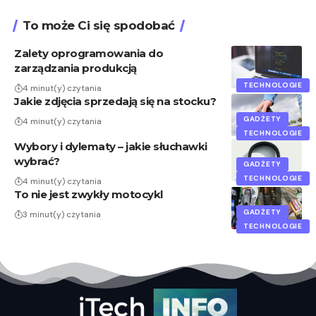
To może Ci się spodobać
Zalety oprogramowania do
zarządzania produkcją
TECHNOLOGIE
4 minut(y) czytania
Jakie zdjęcia sprzedają się na stocku?
GADŻETY
4 minut(y) czytania
TECHNOLOGIE
Wybory i dylematy – jakie słuchawki
wybrać?
GADŻETY
TECHNOLOGIE
4 minut(y) czytania
To nie jest zwykły motocykl
GADŻETY
3 minut(y) czytania
TECHNOLOGIE