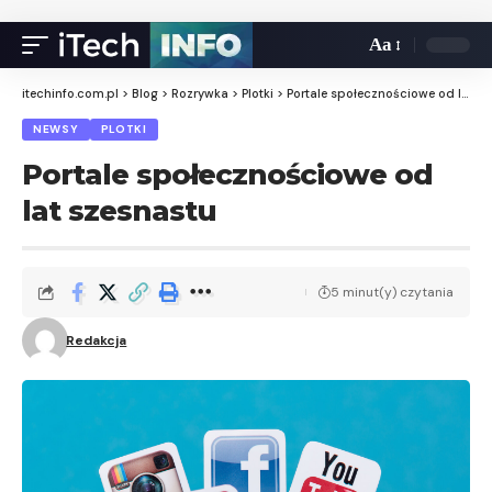
Aa
itechinfo.com.pl
>
Blog
>
Rozrywka
>
Plotki
>
Portale społecznościowe od lat szesnastu
NEWSY
PLOTKI
Portale społecznościowe od
lat szesnastu
5 minut(y) czytania
Redakcja