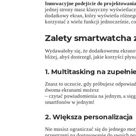
Innowacyjne podejście do projektowani
jednej strony masz klasyczny wyświetlac
dodatkowy ekran, który wyświetla różneg
korzystać z wielu funkcji jednocześnie, 
Zalety smartwatcha
Wydawałoby się, że dodatkowemu ekranowi
bliżej, abyś dostrzegł, jakie korzyści płyn
1. Multitasking na zupełn
Znasz to uczucie, gdy próbujesz odpowia
dwoma ekranami możesz
– czytać powiadomienia na jednym, a sięg
smartfonów w jednym!
2. WIększa personalizacja
Nie musisz ograniczać się do jednego mo
przestrzeni na dostosowanie do swoich po