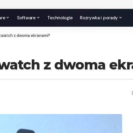
are
Software
Technologie
Rozrywka i porady
twatch z dwoma ekranami?
twatch z dwoma ek