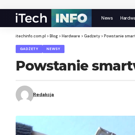
News
Hardw
itechinfo.com.pl
>
Blog
>
Hardware
>
Gadżety
>
Powstanie smar
GADŻETY
NEWSY
Powstanie smar
Redakcja