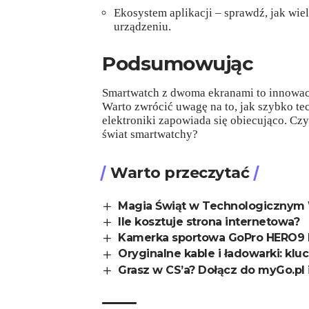
Ekosystem aplikacji – sprawdź, jak wi
urządzeniu.
Podsumowując
Smartwatch z dwoma ekranami to innowacy
Warto zwrócić uwagę na to, jak szybko te
elektroniki zapowiada się obiecująco. Cz
świat smartwatchy?
Warto przeczytać
Magia Świąt w Technologicznym 
Ile kosztuje strona internetowa?
Kamerka sportowa GoPro HERO9 
Oryginalne kable i ładowarki: klu
Grasz w CS’a? Dołącz do myGo.pl 