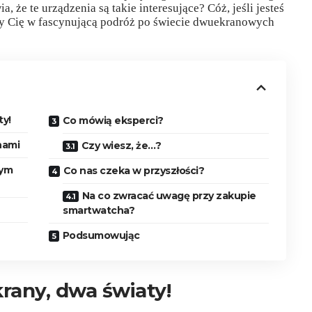
 że te urządzenia są takie interesujące? Cóż, jeśli jesteś
my Cię w fascynującą podróż po świecie dwuekranowych
ty!
Co mówią eksperci?
nami
Czy wiesz, że…?
wym
Co nas czeka w przyszłości?
Na co zwracać uwagę przy zakupie
smartwatcha?
Podsumowując
krany, dwa światy!