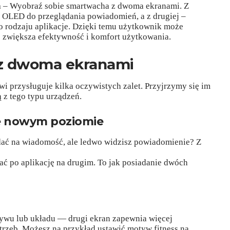
a
– Wyobraź sobie smartwacha z dwoma ekranami. Z
z OLED do przeglądania powiadomień, a z drugiej –
o rodzaju aplikacje. Dzięki temu użytkownik może
co zwiększa efektywność i komfort użytkowania.
 z dwoma ekranami
 przysługuje kilka oczywistych zalet. Przyjrzymy się im
ą z tego typu urządzeń.
ie nowym poziomie
dać na wiadomość, ale ledwo widzisz powiadomienie? Z
ać po aplikację na drugim. To jak posiadanie dwóch
tywu lub układu — drugi ekran zapewnia więcej
trzeb. Możesz na przykład ustawić motyw fitness na