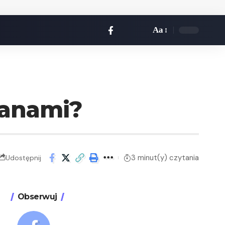
Aa
ranami?
3 minut(y) czytania
Udostępnij
Obserwuj