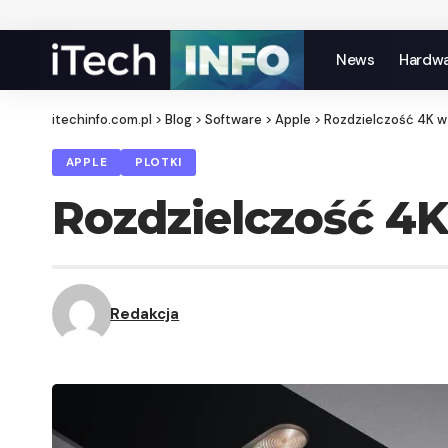
News
Hardw
itechinfo.com.pl
>
Blog
>
Software
>
Apple
>
Rozdzielczość 4K w
APPLE
PLOTKI
Rozdzielczość 4
Redakcja