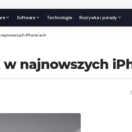
are
Software
Technologie
Rozrywka i porady
 najnowszych iPhone’ach
K w najnowszych iP