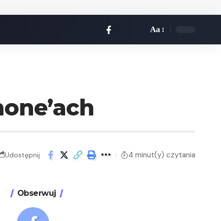
Aa
hone’ach
4 minut(y) czytania
Udostępnij
Obserwuj