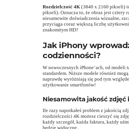
Rozdzielczość 4K
(3840 x 2160 pikseli) t
pikseli). Oznacza to, że obraz jest cztery
niesamowite doświadczenia wizualne, szc
przyciąga coraz większą liczbę użytkowni
znakomitym HD?
Jak iPhony wprowadz
codzienności?
W nowoczesnych iPhone’ach, od modeli tak
standardem. Niższe modele również mogą 
naprawdę wyróżniają się pod tym względe
użytkowanie smartfonów!
Niesamowita jakość zdjęć 
Ile razy napotkałeś problem z jakością zd
rozdzielczości 4K możesz cieszyć się zdj
każdy szczegół, każda faktura, każdy uśm
będzie widoczne.