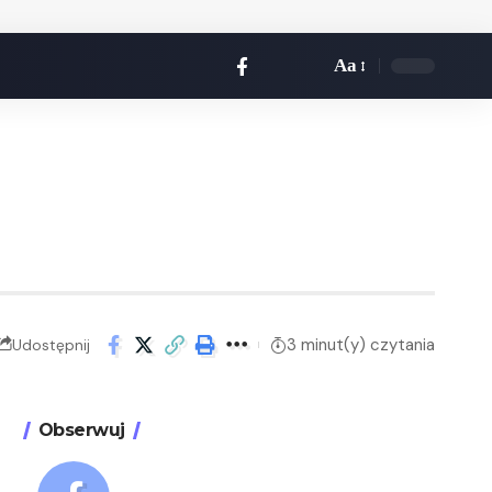
Aa
3 minut(y) czytania
Udostępnij
Obserwuj