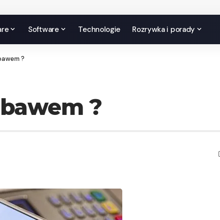
are
Software
Technologie
Rozrywka i porady
bawem ?
ebawem ?