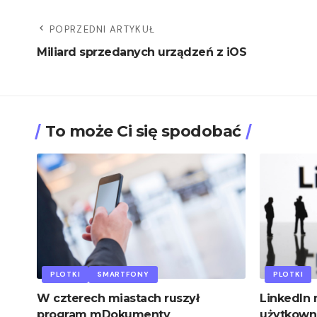
POPRZEDNI ARTYKUŁ
Miliard sprzedanych urządzeń z iOS
To może Ci się spodobać
PLOTKI
SMARTFONY
PLOTKI
W czterech miastach ruszył
LinkedIn 
program mDokumenty
użytkown