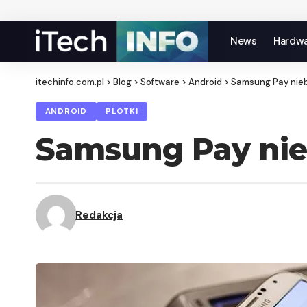
News
Hardw
itechinfo.com.pl
>
Blog
>
Software
>
Android
>
Samsung Pay nie
ANDROID
PLOTKI
Samsung Pay ni
Redakcja