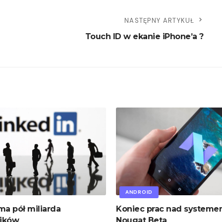
NASTĘPNY ARTYKUŁ
Touch ID w ekanie iPhone’a ?
ANDROID
ma pół miliarda
Koniec prac nad systeme
ików
Nougat Beta