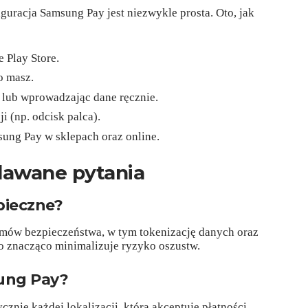
guracja Samsung Pay jest niezwykle prosta. Oto, jak
 Play Store.
go masz.
e lub wprowadzając dane ręcznie.
 (np. odcisk palca).
ung Pay w sklepach oraz online.
dawane pytania
pieczne?
mów bezpieczeństwa, w tym tokenizację danych oraz
o znacząco minimalizuje ryzyko oszustw.
ung Pay?
znie każdej lokalizacji, która akceptuje płatności