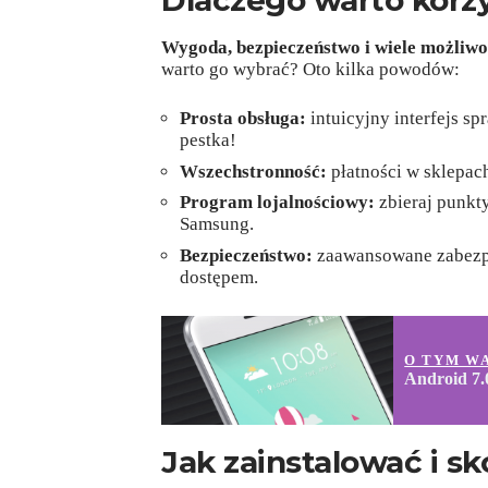
Dlaczego warto korz
Wygoda, bezpieczeństwo i wiele możliwo
warto go wybrać? Oto kilka powodów:
Prosta obsługa:
intuicyjny interfejs sp
pestka!
Wszechstronność:
płatności w sklepach
Program lojalnościowy:
zbieraj punkty
Samsung.
Bezpieczeństwo:
zaawansowane zabezpi
dostępem.
O TYM W
Android 7.
Jak zainstalować i 