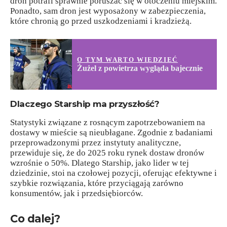
dron potrafi sprawnie poruszać się w otoczeniu miejskim.
Ponadto, sam dron jest wyposażony w zabezpieczenia,
które chronią go przed uszkodzeniami i kradzieżą.
O TYM WARTO WIEDZIEĆ
Żużel z powietrza wygląda bajecznie
Dlaczego Starship ma przyszłość?
Statystyki związane z rosnącym zapotrzebowaniem na
dostawy w mieście są nieubłagane. Zgodnie z badaniami
przeprowadzonymi przez instytuty analityczne,
przewiduje się, że do 2025 roku rynek dostaw dronów
wzrośnie o 50%. Dlatego Starship, jako lider w tej
dziedzinie, stoi na czołowej pozycji, oferując efektywne i
szybkie rozwiązania, które przyciągają zarówno
konsumentów, jak i przedsiębiorców.
Co dalej?