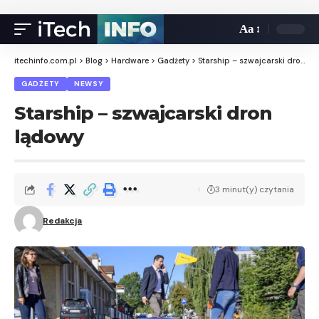
Aa
itechinfo.com.pl
>
Blog
>
Hardware
>
Gadżety
>
Starship – szwajcarski dron lądowy
GADŻETY
NEWSY
Starship – szwajcarski dron
lądowy
3 minut(y) czytania
Redakcja