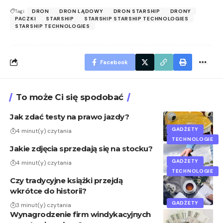
Tagi:
DRON
DRON LĄDOWY
DRON STARSHIP
DRONY
PACZKI
STARSHIP
STARSHIP STARSHIP TECHNOLOGIES
STARSHIP TECHNOLOGIES
Facebook
To może Ci się spodobać
Jak zdać testy na prawo jazdy?
GADŻETY
4 minut(y) czytania
TECHNOLOGIE
Jakie zdjęcia sprzedają się na stocku?
GADŻETY
4 minut(y) czytania
TECHNOLOGIE
Czy tradycyjne książki przejdą
wkrótce do historii?
GADŻETY
3 minut(y) czytania
Wynagrodzenie firm windykacyjnych