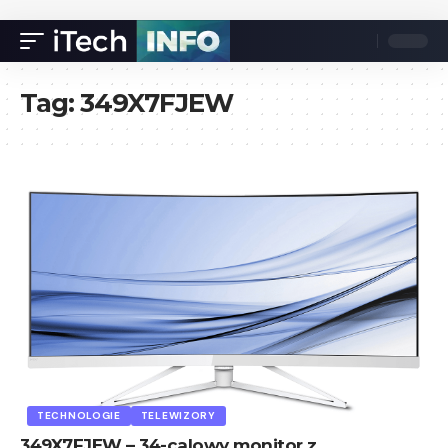
Tag:
349X7FJEW
TECHNOLOGIE
TELEWIZORY
349X7FJEW – 34-calowy monitor z