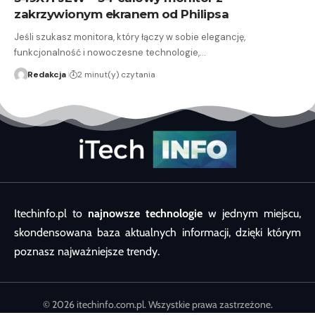
zakrzywionym ekranem od Philipsa
Jeśli szukasz monitora, który łączy w sobie elegancję,
funkcjonalność i nowoczesne technologie,…
Redakcja
2 minut(y) czytania
Itechinfo.pl to
najnowsze technologie
w jednym miejscu,
skondensowana baza aktualnych informacji, dzięki którym
poznasz najważniejsze trendy.
© 2026 itechinfo.com.pl. Wszystkie prawa zastrzeżone.