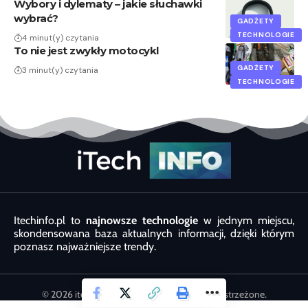
Wybory i dylematy – jakie słuchawki
wybrać?
GADŻETY
TECHNOLOGIE
4 minut(y) czytania
To nie jest zwykły motocykl
GADŻETY
3 minut(y) czytania
TECHNOLOGIE
Itechinfo.pl to
najnowsze technologie
w jednym miejscu,
skondensowana baza aktualnych informacji, dzięki którym
poznasz najważniejsze trendy.
© 2026 itechinfo.com.pl. Wszystkie prawa zastrzeżone.