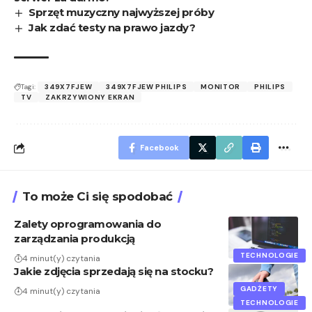
Sprzęt muzyczny najwyższej próby
Jak zdać testy na prawo jazdy?
Tagi:
349X7FJEW
349X7FJEW PHILIPS
MONITOR
PHILIPS
TV
ZAKRZYWIONY EKRAN
Facebook
To może Ci się spodobać
Zalety oprogramowania do
zarządzania produkcją
TECHNOLOGIE
4 minut(y) czytania
Jakie zdjęcia sprzedają się na stocku?
GADŻETY
4 minut(y) czytania
TECHNOLOGIE