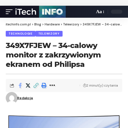
Aa
itechinfo.com.pl
>
Blog
>
Hardware
>
Telewizory
>
349X7FJEW – 34-calowy monitor z zakrzywionym ekranem od Philipsa
TECHNOLOGIE
TELEWIZORY
349X7FJEW – 34-calowy
monitor z zakrzywionym
ekranem od Philipsa
2 minut(y) czytania
Redakcja