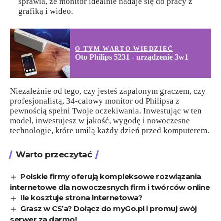
sprawia, że monitor idealnie nadaje się do pracy z
grafiką i wideo.
O TYM WARTO WIEDZIEĆ
Oto Philips 5231 - urządzenie 3w1
Niezależnie od tego, czy jesteś zapalonym graczem, czy
profesjonalistą, 34-calowy monitor od Philipsa z
pewnością spełni Twoje oczekiwania. Inwestując w ten
model, inwestujesz w jakość, wygodę i nowoczesne
technologie, które umilą każdy dzień przed komputerem.
Warto przeczytać
Polskie firmy oferują kompleksowe rozwiązania
internetowe dla nowoczesnych firm i twórców online
Ile kosztuje strona internetowa?
Grasz w CS’a? Dołącz do myGo.pl i promuj swój
serwer za darmo!