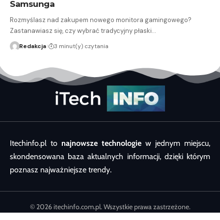
Samsunga
Rozmyślasz nad zakupem nowego monitora gamingowego?
Zastanawiasz się, czy wybrać tradycyjny płaski…
Redakcja
3 minut(y) czytania
Itechinfo.pl to
najnowsze technologie
w jednym miejscu,
skondensowana baza aktualnych informacji, dzięki którym
poznasz najważniejsze trendy.
© 2026 itechinfo.com.pl. Wszystkie prawa zastrzeżone.