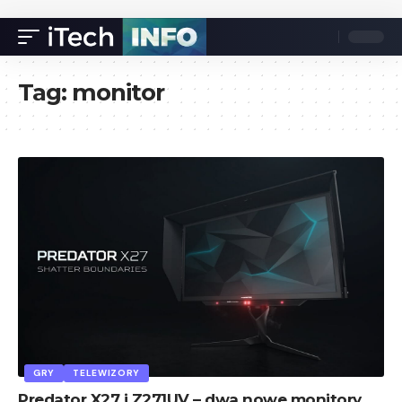
Tag:
monitor
GRY
TELEWIZORY
Predator X27 i Z271UV – dwa nowe monitory