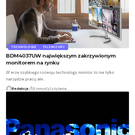
TECHNOLOGIE
TELEWIZORY
BDM4037UW największym zakrzywionym
monitorem na rynku
W erze szybkiego rozwoju technologii, monitor to nie tylko
narzędzie pracy, ale…
Redakcja
3 minut(y) czytania