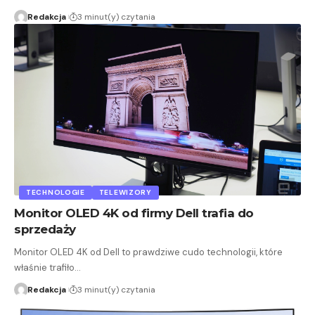
Redakcja
3 minut(y) czytania
TECHNOLOGIE
TELEWIZORY
Monitor OLED 4K od firmy Dell trafia do
sprzedaży
Monitor OLED 4K od Dell to prawdziwe cudo technologii, które
właśnie trafiło…
Redakcja
3 minut(y) czytania