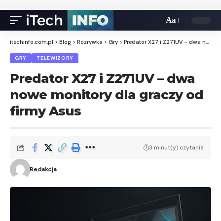
Aa
itechinfo.com.pl
>
Blog
>
Rozrywka
>
Gry
>
Predator X27 i Z271UV – dwa nowe monitory dla graczy od firmy Asus
GRY
TELEWIZORY
Predator X27 i Z271UV – dwa
nowe monitory dla graczy od
firmy Asus
3 minut(y) czytania
Redakcja