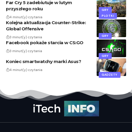
Far Cry 5 zadebiutuje w lutym
przyszłego roku
GRY
PLOTKI
4 minut(y) czytania
Kolejna aktualizacja Counter-Strike:
Global Offensive
GRY
3 minut(y) czytania
Facebook pokaże starcia w CS:GO
3 minut(y) czytania
GRY
Koniec smartwatchy marki Asus?
4 minut(y) czytania
GADŻETY