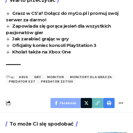
Warto przeczytać
Grasz w CS’a? Dołącz do myGo.pl i promuj swój
serwer za darmo!
Zapowiada się gorąca jesień dla wszystkich
pasjonatów gier
Jak zarabiać grając w gry
Oficjalny koniec konsoli PlayStation 3
Kholat także na Xbox One
Tagi:
ASUS
GRY
MONITOR
MONITORY DLA GRACZA
PREDATOR X27
PREDATOR Z271UV
Facebook
To może Ci się spodobać