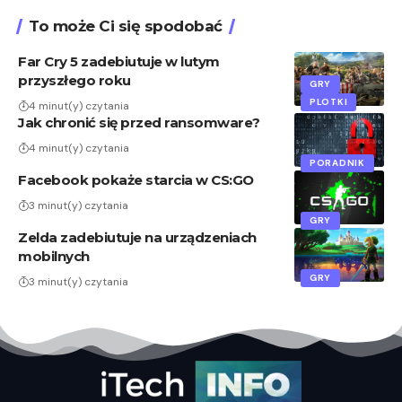
To może Ci się spodobać
Far Cry 5 zadebiutuje w lutym
przyszłego roku
GRY
PLOTKI
4 minut(y) czytania
Jak chronić się przed ransomware?
4 minut(y) czytania
PORADNIK
Facebook pokaże starcia w CS:GO
3 minut(y) czytania
GRY
Zelda zadebiutuje na urządzeniach
mobilnych
GRY
3 minut(y) czytania