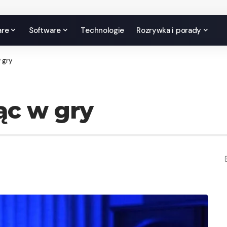
are
Software
Technologie
Rozrywka i porady
 gry
ąc w gry