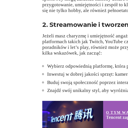
przygotowanie, umiejętności i zespół to kl
się nie tylko hobby, ale również pełnoet
2. Streamowanie i tworzeni
Jeżeli masz charyzmę i umiejętność anga
platformach takich jak Twitch, YouTube c
poradników i let’s play, również może pr
kilka wskazówek, jak zacząć:
Wybierz odpowiednią platformę, która p
Inwestuj w dobrej jakości sprzęt: kame
Buduj swoją społeczność poprzez inter
Znajdź swój unikalny styl, aby wyróżnia
O TYM W
Tencent za