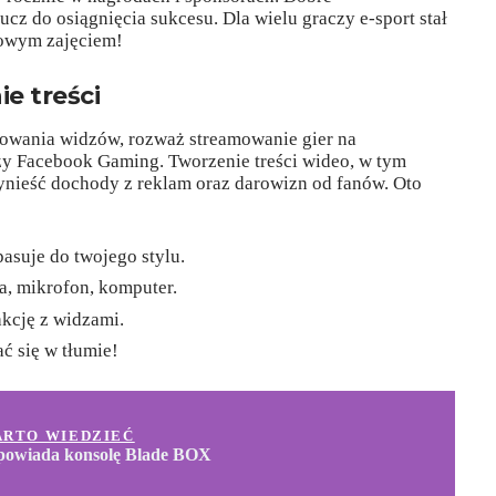
ucz do osiągnięcia sukcesu. Dla wielu graczy e-sport stał
atowym zajęciem!
e treści
żowania widzów, rozważ streamowanie gier na
zy Facebook Gaming. Tworzenie treści wideo, w tym
zynieść dochody z reklam oraz darowizn od fanów. Oto
asuje do twojego stylu.
ra, mikrofon, komputer.
akcję z widzami.
ć się w tłumie!
ARTO WIEDZIEĆ
powiada konsolę Blade BOX