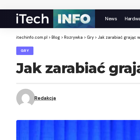
News
Hardw
itechinfo.com.pl
>
Blog
>
Rozrywka
>
Gry
>
Jak zarabiać grając w
GRY
Jak zarabiać graj
Redakcja