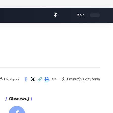
Aa
4 minut(y) czytania
Udostępnij
Obserwuj