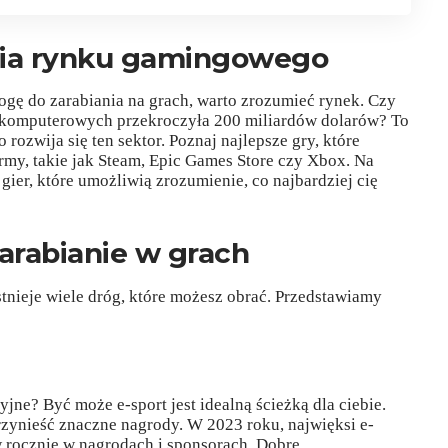
nia rynku gamingowego
gę do zarabiania na grach, warto zrozumieć rynek. Czy
r komputerowych przekroczyła 200 miliardów dolarów? To
 rozwija się ten sektor. Poznaj najlepsze gry, które
ormy, takie jak Steam, Epic Games Store czy Xbox. Na
ier, które umożliwią zrozumienie, co najbardziej cię
arabianie w grach
istnieje wiele dróg, które możesz obrać. Przedstawiamy
yjne? Być może e-sport jest idealną ścieżką dla ciebie.
zynieść znaczne nagrody. W 2023 roku, najwięksi e-
 rocznie w nagrodach i sponsorach. Dobre