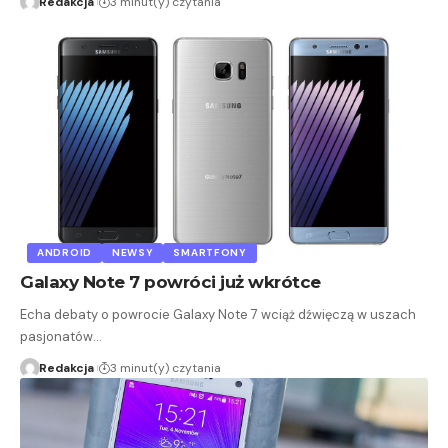
Redakcja
3 minut(y) czytania
ANDROID
NEWSY
SMARTFONY
Galaxy Note 7 powróci już wkrótce
Echa debaty o powrocie Galaxy Note 7 wciąż dźwięczą w uszach
pasjonatów…
Redakcja
3 minut(y) czytania