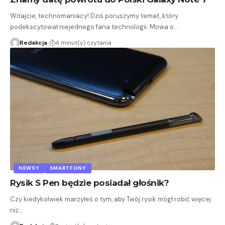
Witajcie, technomaniacy! Dziś poruszymy temat, który
podekscytował niejednego fana technologii. Mowa o…
Redakcja
4 minut(y) czytania
NEWSY
SMARTFONY
Rysik S Pen będzie posiadał głośnik?
Czy kiedykolwiek marzyłeś o tym, aby Twój rysik mógł robić więcej
niż…