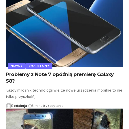
NEWSY
SMARTFONY
Problemy z Note 7 opóźnią premierę Galaxy
S8?
Każdy miłośnik technologii wie, że nowe urządzenia mobilne to nie
tylko przyszłość,…
Redakcja
3 minut(y) czytania