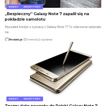
NEWSY
SMARTFONY
„Bezpieczny” Galaxy Note 7 zapalił się na
pokładzie samolotu
Słyszałeś kiedyś o sytuacji z Galaxy Note 7? To zdarzenie wpłynęło
na…
Redakcja
3 minut(y) czytania
NEWSY
SMARTFONY
Znamy datę powrotu do Polski Galaxy Note 7