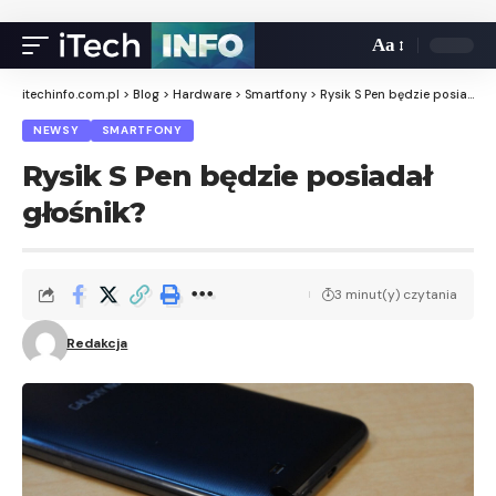
Aa
itechinfo.com.pl
>
Blog
>
Hardware
>
Smartfony
>
Rysik S Pen będzie posiadał głośnik?
NEWSY
SMARTFONY
Rysik S Pen będzie posiadał
głośnik?
3 minut(y) czytania
Redakcja