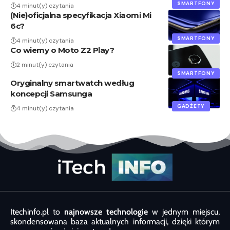
SMARTFONY
4 minut(y) czytania
(Nie)oficjalna specyfikacja Xiaomi Mi
6c?
SMARTFONY
4 minut(y) czytania
Co wiemy o Moto Z2 Play?
2 minut(y) czytania
SMARTFONY
Oryginalny smartwatch według
koncepcji Samsunga
GADŻETY
4 minut(y) czytania
Itechinfo.pl to
najnowsze technologie
w jednym miejscu,
skondensowana baza aktualnych informacji, dzięki którym