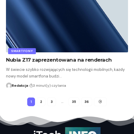
SMARTFONY
Nubia Z17 zaprezentowana na renderach
W świecie szybko rozwijających się technologii mobilnych, każdy
nowy model smartfona budzi…
Redakcja
3 minut(y) czytania
1
2
3
…
35
36