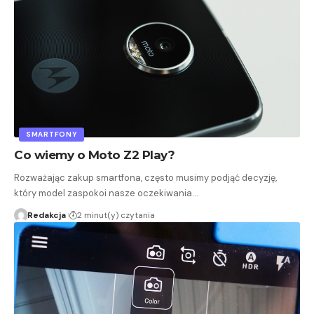
SMARTFONY
Co wiemy o Moto Z2 Play?
Rozważając zakup smartfona, często musimy podjąć decyzję,
który model zaspokoi nasze oczekiwania…
Redakcja
2 minut(y) czytania