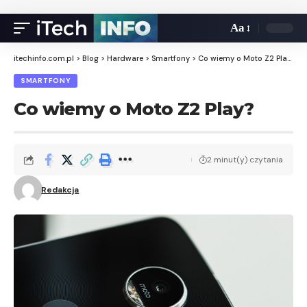
Aa
itechinfo.com.pl
>
Blog
>
Hardware
>
Smartfony
>
Co wiemy o Moto Z2 Play?
SMARTFONY
Co wiemy o Moto Z2 Play?
2 minut(y) czytania
Redakcja