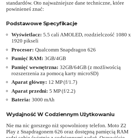
standardów. Oto najważniejsze dane techniczne, które
powinieneś znać:
Podstawowe Specyfikacje
Wyświetlacz:
5.5 cali AMOLED, rozdzielczość 1080 x
1920 pikseli
Procesor:
Qualcomm Snapdragon 626
Pamięć RAM:
3GB/4GB
Pamięć wewnętrzna:
32GB/64GB (z możliwością
rozszerzenia za pomocą karty microSD)
Aparat główny:
12 MP (f/1.7)
Aparat przedni:
5 MP (f/2.2)
Bateria:
3000 mAh
Wydajność W Codziennym Użytkowaniu
Nie ma nic gorszego niż spowolniony telefon. Moto Z2
Play z Snapdragonem 626 oraz dostępną pamięcią RAM
radzi sobie świetnie z codziennymi zadań. Oczywiście,