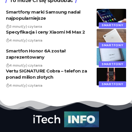
To może Ci się spodobać
Smartfony marki Samsung nadal
najpopularniejsze
SMARTFONY
3 minut(y) czytania
Specyfikacja i ceny Xiaomi Mi Max 2
4 minut(y) czytania
SMARTFONY
Smartfon Honor 6A został
zaprezentowany
SMARTFONY
4 minut(y) czytania
Vertu SIGNATURE Cobra – telefon za
ponad milion złotych
SMARTFONY
4 minut(y) czytania