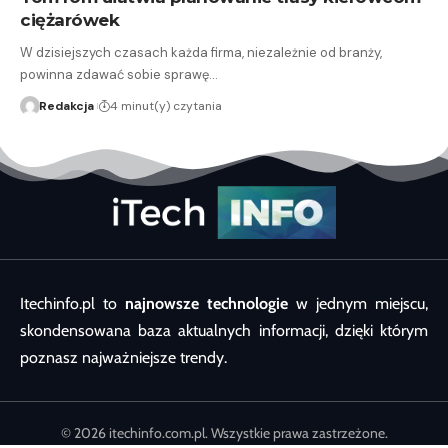
ciężarówek
W dzisiejszych czasach każda firma, niezależnie od branży,
powinna zdawać sobie sprawę…
Redakcja
4 minut(y) czytania
Itechinfo.pl to
najnowsze technologie
w jednym miejscu,
skondensowana baza aktualnych informacji, dzięki którym
poznasz najważniejsze trendy.
© 2026 itechinfo.com.pl. Wszystkie prawa zastrzeżone.