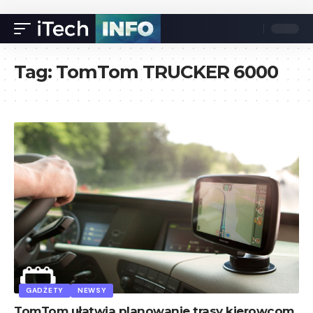
Tag:
TomTom TRUCKER 6000
GADŻETY
NEWSY
TomTom ułatwia planowanie trasy kierowcom