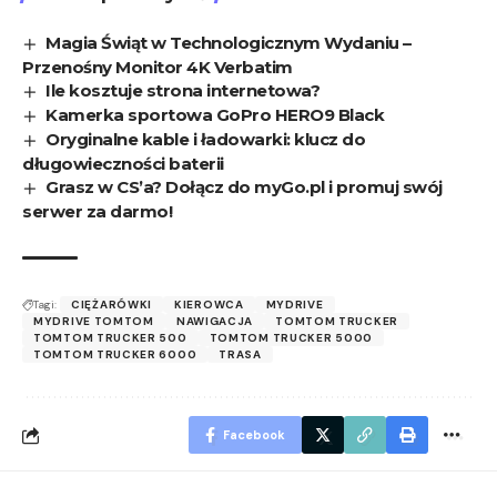
Magia Świąt w Technologicznym Wydaniu –
Przenośny Monitor 4K Verbatim
Ile kosztuje strona internetowa?
Kamerka sportowa GoPro HERO9 Black
Oryginalne kable i ładowarki: klucz do
długowieczności baterii
Grasz w CS’a? Dołącz do myGo.pl i promuj swój
serwer za darmo!
Tagi:
CIĘŻARÓWKI
KIEROWCA
MYDRIVE
MYDRIVE TOMTOM
NAWIGACJA
TOMTOM TRUCKER
TOMTOM TRUCKER 500
TOMTOM TRUCKER 5000
TOMTOM TRUCKER 6000
TRASA
Facebook