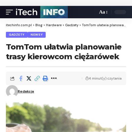
Aa
itechinfo.com.pl
>
Blog
>
Hardware
>
Gadżety
>
TomTom ułatwia planowanie trasy kierowcom ciężarówek
GADŻETY
NEWSY
TomTom ułatwia planowanie
trasy kierowcom ciężarówek
4 minut(y) czytania
Redakcja