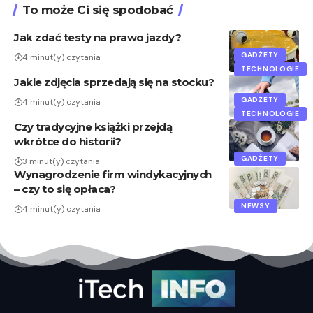
To może Ci się spodobać
Jak zdać testy na prawo jazdy?
GADŻETY
4 minut(y) czytania
TECHNOLOGIE
Jakie zdjęcia sprzedają się na stocku?
GADŻETY
4 minut(y) czytania
TECHNOLOGIE
Czy tradycyjne książki przejdą
wkrótce do historii?
GADŻETY
3 minut(y) czytania
Wynagrodzenie firm windykacyjnych
– czy to się opłaca?
NEWSY
4 minut(y) czytania