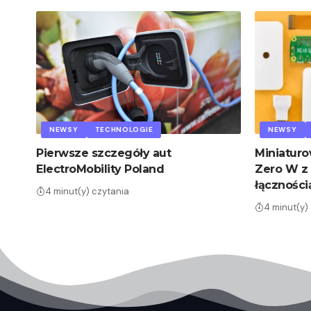
NEWSY
TECHNOLOGIE
NEWSY
Pierwsze szczegóły aut
Miniaturo
ElectroMobility Poland
Zero W z
łączności
4 minut(y) czytania
4 minut(y)