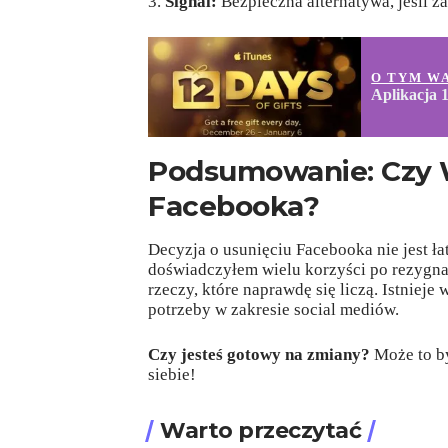
Signal:
Bezpieczna alternatywa, jeśli za
O TYM W
Aplikacja 1
Podsumowanie: Czy 
Facebooka?
Decyzja o usunięciu Facebooka nie jest ła
doświadczyłem wielu korzyści po rezygnacj
rzeczy, które naprawdę się liczą. Istnieje
potrzeby w zakresie social mediów.
Czy jesteś gotowy na zmiany?
Może to by
siebie!
Warto przeczytać