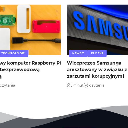
TECHNOLOGIE
NEWSY
PLOTKI
wy komputer Raspberry Pi
Wiceprezes Samsunga
 bezprzewodową
aresztowany w związku z
ą
zarzutami korupcyjnymi
 czytania
3 minut(y) czytania