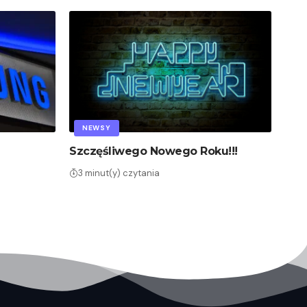
NEWSY
Szczęśliwego Nowego Roku!!!
3 minut(y) czytania