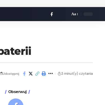
Aa
aterii
3 minut(y) czytania
Udostępnij
Obserwuj