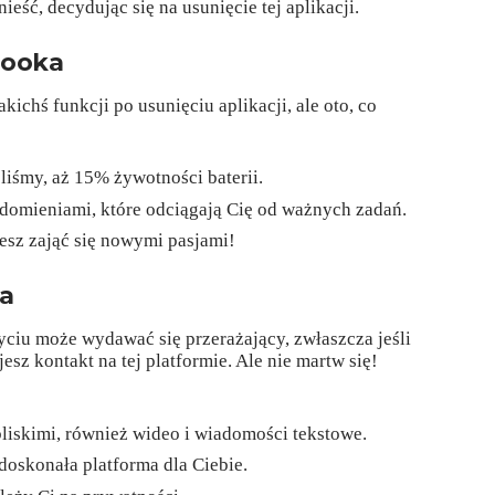
ieść, decydując się na usunięcie tej aplikacji.
booka
kichś funkcji po usunięciu aplikacji, ale oto, co
iśmy, aż 15% żywotności baterii.
omieniami, które odciągają Cię od ważnych zadań.
esz zająć się nowymi pasjami!
a
ciu może wydawać się przerażający, zwłaszcza jeśli
sz kontakt na tej platformie. Ale nie martw się!
liskimi, również wideo i wiadomości tekstowe.
 doskonała platforma dla Ciebie.