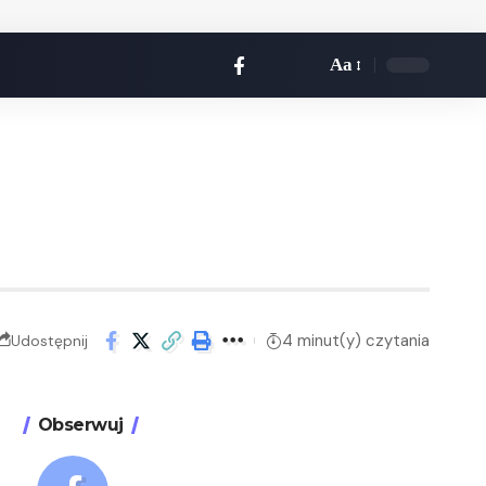
Aa
4 minut(y) czytania
Udostępnij
Obserwuj