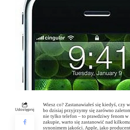
Wiesz co? Zastanawiałeś się kiedyś, czy 
Udostępnij
bo dzisiaj przyjrzymy się zarówno zaleto
nie tylko telefon – to prawdziwy fenom w
zakupie, warto się zastanowić nad kilkom
synonimem jakości. Apple, jako producent, 