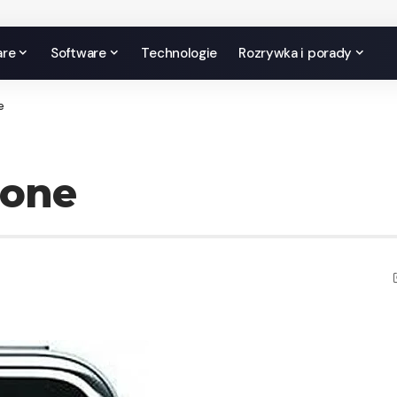
are
Software
Technologie
Rozrywka i porady
e
hone