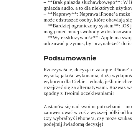
– **Brak gniazda słuchawkowego**: W iP
gniazda audio, a to dla niektórych użyt
– **Naprawy**: Naprawa iPhone’a może by
może odstraszać osoby, które obawiają si
– **Bardziej ograniczony system**: iOS 
mogą mieć mniej swobody w dostosowaniu
– **Wy ekskluzywność**: Apple ma swoją 
odczuwać przymus, by 'przynależeć’ do ich
Podsumowanie
Rzeczywiście, decyzja o zakupie iPhone’a 
wysoką jakość wykonania, dużą wydajność
wyborem dla Ciebie. Jednak, jeśli nie ch
rozejrzeć się za alternatywami. Rozważ ws
zgodny z Twoimi oczekiwaniami!
Zastanów się nad swoimi potrzebami – moż
zainwestować w coś z wyższej półki od k
Czy wybrałbyś iPhone’a, czy może szukas
podejmij świadomą decyzję!