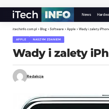
News
Hardw
itechinfo.com.pl
>
Blog
>
Software
>
Apple
>
Wady i zalety iPhon
APPLE
NASZYM ZDANIEM
Wady i zalety iP
Redakcja