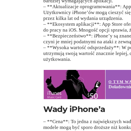
bardziej wymagających aplikacji.
– **Aktualizacje oprogramowania**: Appl
Użytkownicy iPhone’ów mogą cieszyć si
przez kilka lat od wydania urządzenia.
– **Ekosystem aplikacji**: App Store ofe
do pracy na iOS. Mnogość opcji sprawia, ż
– **Bezpieczeństwo**: iPhone’y są znane
czyni je mniej podatnymi na ataki z zewną
– **Wysoka wartość odsprzedaży**: W po
utrzymują swoją wartość znacznie lepiej, c
użytkowania.
O TYM W
Doładownie
Wady iPhone’a
– **Cena**: To jedna z największych wad 
modele mogą być sporo droższe niż konku