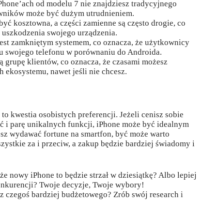
hone’ach od modelu 7 nie znajdziesz tradycyjnego
kowników może być dużym utrudnieniem.
ć kosztowna, a części zamienne są często drogie, co
ę uszkodzenia swojego urządzenia.
jest zamkniętym systemem, co oznacza, że użytkownicy
 swojego telefonu w porównaniu do Androida.
grupę klientów, co oznacza, że czasami możesz
 ekosystemu, nawet jeśli nie chcesz.
to kwestia osobistych preferencji. Jeżeli cenisz sobie
 i parę unikalnych funkcji, iPhone może być idealnym
cesz wydawać fortune na smartfon, być może warto
zystkie za i przeciw, a zakup będzie bardziej świadomy i
e nowy iPhone to będzie strzał w dziesiątkę? Albo lepiej
onkurencji? Twoje decyzje, Twoje wybory!
z czegoś bardziej budżetowego? Zrób swój research i