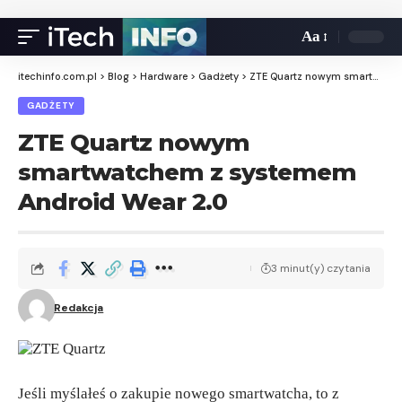
Aa
itechinfo.com.pl
>
Blog
>
Hardware
>
Gadżety
>
ZTE Quartz nowym smartwatchem z systemem Android Wear 2.0
GADŻETY
ZTE Quartz nowym
smartwatchem z systemem
Android Wear 2.0
3 minut(y) czytania
Redakcja
Jeśli myślałeś o zakupie nowego smartwatcha, to z