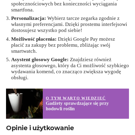
społecznościowych bez konieczności wyciągania
smartfona.
Personalizacja:
Wybierz tarcze zegarka zgodnie z
własnymi preferencjami. Dzięki prostemu interfejsowi
dostosujesz wszystko pod siebie!
Możliwość płacenia:
Dzięki Google Pay możesz
płacić za zakupy bez problemu, zbliżając swój
smartwatch.
Asystent głosowy Google:
Znajdziesz również
asystenta głosowego, który da Ci możliwość szybkiego
wydawania komend, co znacząco zwiększa wygodę
obsługi.
O TYM WARTO WIEDZIEĆ
Gadżety sprawdzające się przy
hodowli roślin
Opinie i użytkowanie