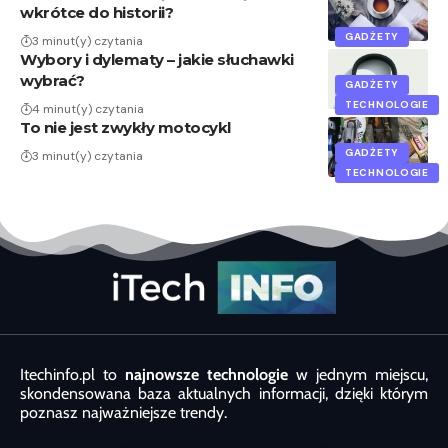
wkrótce do historii?
GADŻETY
3 minut(y) czytania
Wybory i dylematy – jakie słuchawki
wybrać?
GADŻETY
TECHNOLOGIE
4 minut(y) czytania
To nie jest zwykły motocykl
GADŻETY
3 minut(y) czytania
TECHNOLOGIE
Itechinfo.pl to
najnowsze technologie
w jednym miejscu,
skondensowana baza aktualnych informacji, dzięki którym
poznasz najważniejsze trendy.