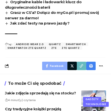
Oryginalne kable i ładowarki: klucz do
długowieczności baterii
Grasz w CS’a? Dołącz do myGo.pl i promuj swój
serwer za darmo!
Jak zdać testy na prawo jazdy?
Tagi:
ANDROID WEAR 2.0
QUARTZ
SMARTWATCH
SMARTWATCH ZTE QUARTZ
ZTE
ZTE QUARTZ
Facebook
To może Ci się spodobać
Jakie zdjęcia sprzedają się na stocku?
GADŻETY
4 minut(y) czytania
TECHNOLOGIE
Czy tradycyjne książki przejdą