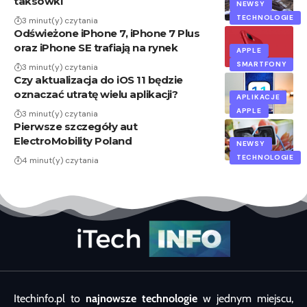
taksówki
NEWSY
TECHNOLOGIE
3 minut(y) czytania
Odświeżone iPhone 7, iPhone 7 Plus
oraz iPhone SE trafiają na rynek
APPLE
SMARTFONY
3 minut(y) czytania
Czy aktualizacja do iOS 11 będzie
oznaczać utratę wielu aplikacji?
APLIKACJE
APPLE
3 minut(y) czytania
Pierwsze szczegóły aut
ElectroMobility Poland
NEWSY
TECHNOLOGIE
4 minut(y) czytania
Itechinfo.pl to
najnowsze technologie
w jednym miejscu,