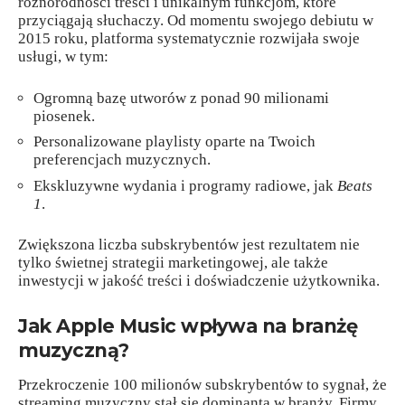
różnorodności treści i unikalnym funkcjom, które
przyciągają słuchaczy. Od momentu swojego debiutu w
2015 roku, platforma systematycznie rozwijała swoje
usługi, w tym:
Ogromną bazę utworów z ponad 90 milionami
piosenek.
Personalizowane playlisty oparte na Twoich
preferencjach muzycznych.
Ekskluzywne wydania i programy radiowe, jak
Beats
1
.
Zwiększona liczba subskrybentów jest rezultatem nie
tylko świetnej strategii marketingowej, ale także
inwestycji w jakość treści i doświadczenie użytkownika.
Jak Apple Music wpływa na branżę
muzyczną?
Przekroczenie 100 milionów subskrybentów to sygnał, że
streaming muzyczny stał się dominantą w branży. Firmy