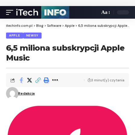
Aa
itechinfo.com.pl
>
Blog
>
Software
>
Apple
>
6,5 miliona subskrypcji Apple Music
APPLE
NEWSY
6,5 miliona subskrypcji Apple
Music
3 minut(y) czytania
Redakcja