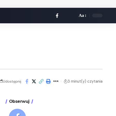
Aa
3 minut(y) czytania
Udostępnij
Obserwuj