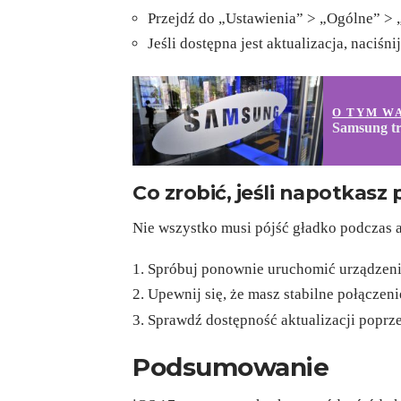
Przejdź do „Ustawienia” > „Ogólne” > 
Jeśli dostępna jest aktualizacja, naciśnij
O TYM W
Samsung tr
Co zrobić, jeśli napotkasz
Nie wszystko musi pójść gładko podczas 
Spróbuj ponownie uruchomić urządzeni
Upewnij się, że masz stabilne połączeni
Sprawdź dostępność aktualizacji poprz
Podsumowanie