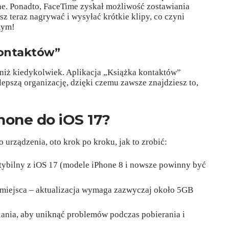
źne. Ponadto, FaceTime zyskał możliwość zostawiania
z teraz nagrywać i wysyłać krótkie klipy, co czyni
stym!
kontaktów”
e niż kiedykolwiek. Aplikacja „Książka kontaktów”
lepszą organizację, dzięki czemu zawsze znajdziesz to,
hone do iOS 17?
o urządzenia, oto krok po kroku, jak to zrobić:
atybilny z iOS 17 (modele iPhone 8 i nowsze powinny być
 miejsca – aktualizacja wymaga zazwyczaj około 5GB
ilania, aby uniknąć problemów podczas pobierania i