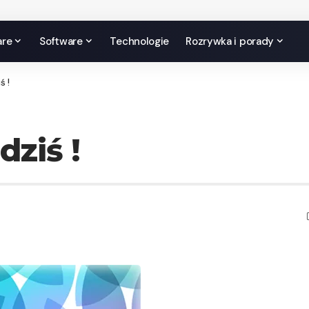
are
Software
Technologie
Rozrywka i porady
ś !
dziś !