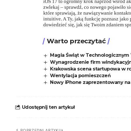
iOS 17 to ogromny krok naprzód wśród aktu
zwlekaj – sprawdź, co nowego pojawiło si
które sprawiają, że nawiązywanie kontaktó
intuitive. A Ty, jaką funkcję poznasz jako
dowiedzieć się, jak się Twoim zdaniem sp
Warto przeczytać
Magia Świąt w Technologicznym 
Wynagrodzenie firm windykacyjny
Krakowska scena startupowa w r
Wentylacja pomieszczeń
Nowy iPhone zaprezentowany na
Udostępnij ten artykuł
POPRZEDNI ARTYKUŁ