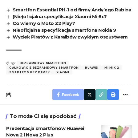
Smartfon Essential PH-1 od firmy Andy’ego Rubina
(Nie)oficjalna specyfikacja Xiaomi Mi 6c?
Co wiemy o Moto Z2 Play?
Nieoficjalna specyfikacja smartfona Nokia 9
Wyciek Piratów z Karaibów zwykłym oszustwem
Tagi:
BEZRAMKOWY SMARTFON
CAŁKOWICIE BEZRAMKOWY SMARTFON
HUAWEI
MI MIX 2
SMARTFON BEZ RAMEK
XIAOMI
Facebook
To może Ci się spodobać
Prezentacja smartfonów Huawei
Nova 2 i Nova 2 Plus