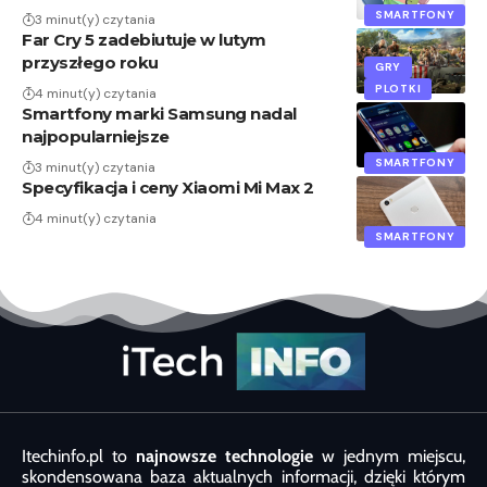
SMARTFONY
3 minut(y) czytania
Far Cry 5 zadebiutuje w lutym
przyszłego roku
GRY
PLOTKI
4 minut(y) czytania
Smartfony marki Samsung nadal
najpopularniejsze
SMARTFONY
3 minut(y) czytania
Specyfikacja i ceny Xiaomi Mi Max 2
4 minut(y) czytania
SMARTFONY
Itechinfo.pl to
najnowsze technologie
w jednym miejscu,
skondensowana baza aktualnych informacji, dzięki którym