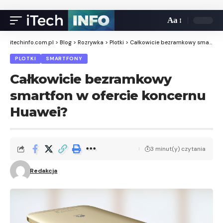
Aa
itechinfo.com.pl
>
Blog
>
Rozrywka
>
Plotki
>
Całkowicie bezramkowy smartfon w ofercie koncernu Huawei?
PLOTKI
SMARTFONY
Całkowicie bezramkowy
smartfon w ofercie koncernu
Huawei?
3 minut(y) czytania
Redakcja