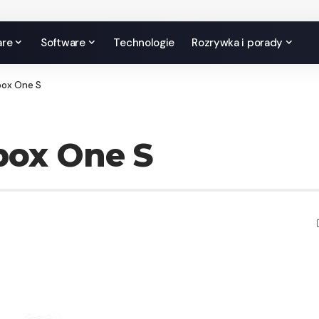
are
Software
Technologie
Rozrywka i porady
box One S
box One S