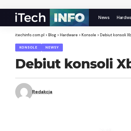
News
Hardw
itechinfo.com.pl
>
Blog
>
Hardware
>
Konsole
>
Debiut konsoli X
KONSOLE
NEWSY
Debiut konsoli X
Redakcja