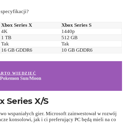
specyfikacji?
Xbox Series X
Xbox Series S
4K
1440p
1 TB
512 GB
Tak
Tak
16 GB GDDR6
10 GB GDDR6
ARTO WIEDZIEĆ
 Pokemon Sun/Moon
 Series X/S
wo wspaniałych gier. Microsoft zainwestował w rozwój
acze konsolowi, jak i ci preferujący PC będą mieli na co