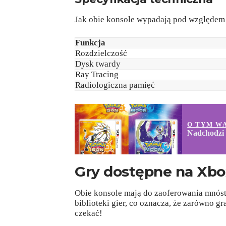
Jak obie konsole wypadają pod względem 
Funkcja
Rozdzielczość
Dysk twardy
Ray Tracing
Radiologiczna pamięć
O TYM W
Nadchodzi
Gry dostępne na Xbox
Obie konsole mają do zaoferowania mnóst
biblioteki gier, co oznacza, że zarówno gr
czekać!