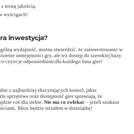
 z nową jakością.
 w wyścigach!
!
ra inwestycja?
z ogólną wydajność, można stwierdzić, że zainwestowanie w
świetne umiejętności gry, ale też dostęp do szerokiej bazy
o czyni je odpowiednimi dla każdego fana gier!
edne z najbardziej ekscytujących konsol, jakie
ta sprzętowa oraz dostępność gier sprawiają, że
jdzie coś dla siebie.
Nie ma co zwlekać
– jeżeli szukasz
ściami, Xbox będzie strzałem w dziesiątkę!