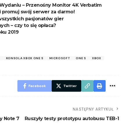
Wydaniu – Przenośny Monitor 4K Verbatim
i promuj swój serwer za darmo!
wszystkich pasjonatów gier
ch – czy to się opłaca?
oku 2019
X
KONSOLA XBOX ONE S
MICROSOFT
ONE S
XBOX
Facebook
Twitter
NASTĘPNY ARTYKUŁ
y Note 7
Ruszyły testy prototypu autobusu TEB-1