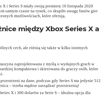
 X i Series S miały swoją premierę 10 listopada 2020
 tym samym czasie na rynek, co skupiło uwagę fanów gier
snych możliwościach, które oferują.
żnice między Xbox Series X a
lnych cech, ale różnią się także w kilku istotnych
 maszyna zaprojektowana z myślą o wydajnych grach w
t bardziej kompaktowa i skierowana do graczy osób, które
i.
B przestrzeni na dane, podczas gdy Series S ma jedynie 512
nica – trzeba mądrze zarządzać przestrzenią!
eries X i 300 dolarów za Serie S – idealna opcja dla