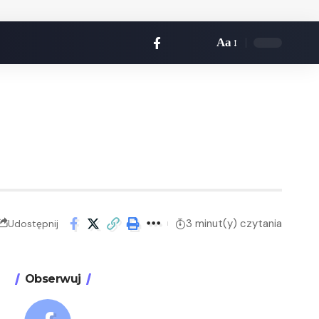
Aa
3 minut(y) czytania
Udostępnij
Obserwuj