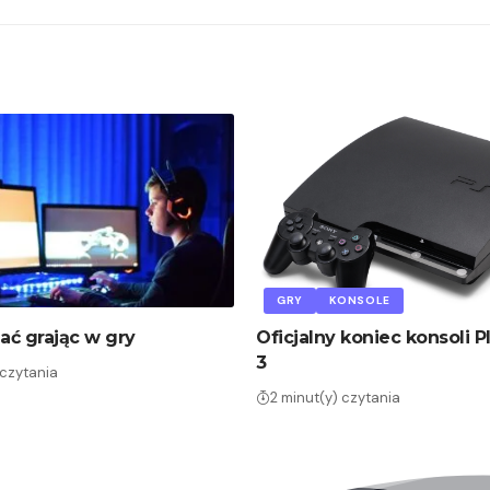
GRY
KONSOLE
iać grając w gry
Oficjalny koniec konsoli P
3
 czytania
2 minut(y) czytania