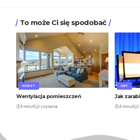
To może Ci się spodobać
NEWSY
GRY
Wentylacja pomieszczeń
Jak zarab
3 minut(y) czytania
4 minut(y)