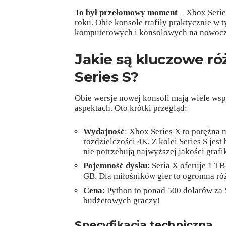
To był przełomowy moment
– Xbox Series
roku. Obie konsole trafiły praktycznie w
komputerowych i konsolowych na nowocze
Jakie są kluczowe ró
Series S?
Obie wersje nowej konsoli mają wiele wspó
aspektach. Oto krótki przegląd:
Wydajność
: Xbox Series X to potężna
rozdzielczości 4K. Z kolei Series S jes
nie potrzebują najwyższej jakości grafik
Pojemność dysku
: Seria X oferuje 1 T
GB. Dla miłośników gier to ogromna róż
Cena
: Python to ponad 500 dolarów za S
budżetowych graczy!
Specyfikacja techniczna