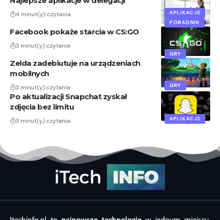
Najlepsze aplikacje w delegacji
APLIKACJE
4 minut(y) czytania
PORADNIK
Facebook pokaże starcia w CS:GO
3 minut(y) czytania
GRY
Zelda zadebiutuje na urządzeniach
mobilnych
GRY
3 minut(y) czytania
Po aktualizacji Snapchat zyskał
zdjęcia bez limitu
APLIKACJE
3 minut(y) czytania
Itechinfo.pl to
najnowsze technologie
w jednym miejscu,