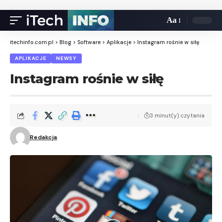
Aa
itechinfo.com.pl
>
Blog
>
Software
>
Aplikacje
>
Instagram rośnie w siłę
APLIKACJE
NEWSY
Instagram rośnie w siłę
3 minut(y) czytania
Redakcja