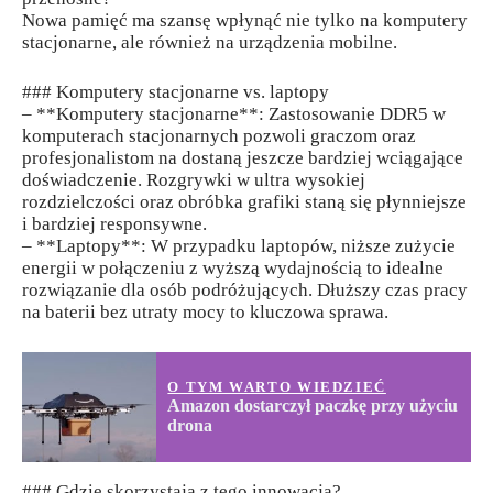
Nowa pamięć ma szansę wpłynąć nie tylko na komputery
stacjonarne, ale również na urządzenia mobilne.
### Komputery stacjonarne vs. laptopy
– **Komputery stacjonarne**: Zastosowanie DDR5 w
komputerach stacjonarnych pozwoli graczom oraz
profesjonalistom na dostaną jeszcze bardziej wciągające
doświadczenie. Rozgrywki w ultra wysokiej
rozdzielczości oraz obróbka grafiki staną się płynniejsze
i bardziej responsywne.
– **Laptopy**: W przypadku laptopów, niższe zużycie
energii w połączeniu z wyższą wydajnością to idealne
rozwiązanie dla osób podróżujących. Dłuższy czas pracy
na baterii bez utraty mocy to kluczowa sprawa.
O TYM WARTO WIEDZIEĆ
Amazon dostarczył paczkę przy użyciu
drona
### Gdzie skorzystają z tego innowacja?