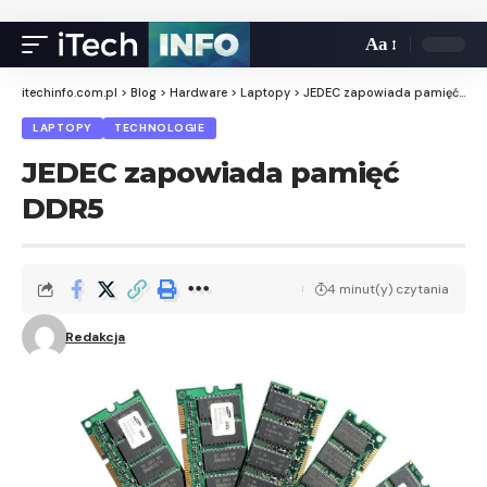
Aa
itechinfo.com.pl
>
Blog
>
Hardware
>
Laptopy
>
JEDEC zapowiada pamięć DDR5
LAPTOPY
TECHNOLOGIE
JEDEC zapowiada pamięć
DDR5
4 minut(y) czytania
Redakcja