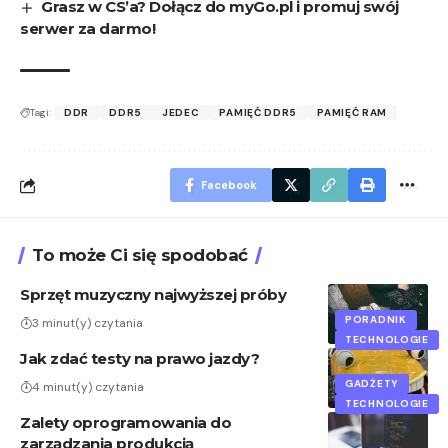
Grasz w CS’a? Dołącz do myGo.pl i promuj swój
serwer za darmo!
Tagi:
DDR
DDR5
JEDEC
PAMIĘĆ DDR5
PAMIĘĆ RAM
Facebook
To może Ci się spodobać
Sprzęt muzyczny najwyższej próby
PORADNIK
3 minut(y) czytania
TECHNOLOGIE
Jak zdać testy na prawo jazdy?
GADŻETY
4 minut(y) czytania
TECHNOLOGIE
Zalety oprogramowania do
zarządzania produkcją