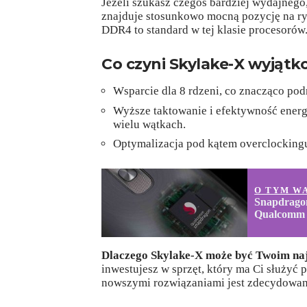
Jeżeli szukasz czegoś bardziej wydajnego
znajduje stosunkowo mocną pozycję na ry
DDR4 to standard w tej klasie procesorów
Co czyni Skylake-X wyjąt
Wsparcie dla 8 rdzeni, co znacząco po
Wyższe taktowanie i efektywność energ
wielu wątkach.
Optymalizacja pod kątem overclockingu,
O TYM W
Snapdragon
Qualcomm
Dlaczego Skylake-X może być Twoim n
inwestujesz w sprzęt, który ma Ci służyć p
nowszymi rozwiązaniami jest zdecydowani