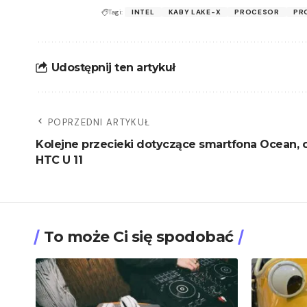
Tagi:
INTEL
KABY LAKE-X
PROCESOR
PR
Udostępnij ten artykuł
POPRZEDNI ARTYKUŁ
Kolejne przecieki dotyczące smartfona Ocean, c
HTC U 11
To może Ci się spodobać