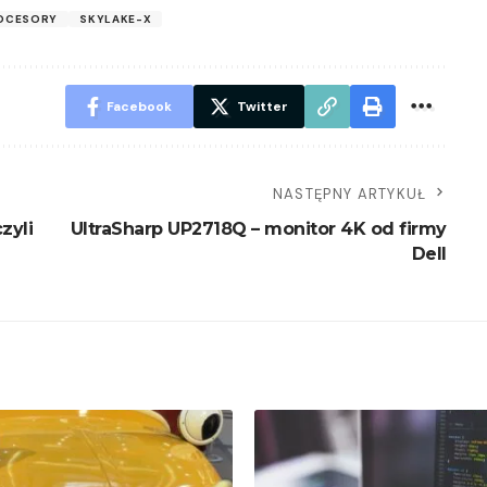
OCESORY
SKYLAKE-X
Facebook
Twitter
NASTĘPNY ARTYKUŁ
zyli
UltraSharp UP2718Q – monitor 4K od firmy
Dell