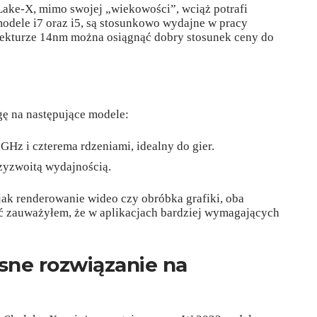
ake-X, mimo swojej „wiekowości”, wciąż potrafi
 modele i7 oraz i5, są stosunkowo wydajne w pracy
itekturze 14nm można osiągnąć dobry stosunek ceny do
gę na następujące modele:
GHz i czterema rdzeniami, idealny do gier.
rzyzwoitą wydajnością.
ak renderowanie wideo czy obróbka grafiki, oba
oć zauważyłem, że w aplikacjach bardziej wymagających
sne rozwiązanie na