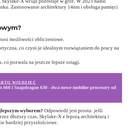
, Skylake-X wciąż pozostaje w grze. W 2023 nadal
nku. Zastosowanie architektury 14nm i obsługa pamięci
.
kowym?
dnosi możliwości obliczeniowe.
etyczna, co czyni je idealnym rozwiązaniem do pracy na
 co pozwala na jeszcze lepsze osiągi.
ARTO WIEDZIEĆ
 660 i Snapdragon 630 - dwa nowe mobilne procesory od
ajlepszym wyborem?
Odpowiedź jest prosta: jeśli
rzez dłuższy czas, Skylake-X z lepszą architekturą i
e bardziej przyszłościowe.