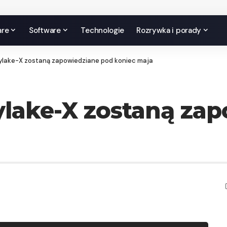
are
Software
Technologie
Rozrywka i porady
kylake-X zostaną zapowiedziane pod koniec maja
ylake-X zostaną za