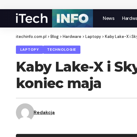
News
Hardw
itechinfo.com.pl
>
Blog
>
Hardware
>
Laptopy
>
Kaby Lake-X i S
LAPTOPY
TECHNOLOGIE
Kaby Lake-X i Sk
koniec maja
Redakcja