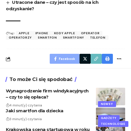
Utracone dane – czy jest sposób na ich
odzyskanie?
Tagi:
APPLE
IPHONE
KODY APPLE
OPERATOR
OPERATORZY
SMARTFON
SMARTFONY
TELEFON
Facebook
To może Ci się spodobać
Wynagrodzenie firm windykacyjnych
– czy to się opłaca?
NEWSY
4 minut(y) czytania
Jaki smartfon dla dziecka
GADŻETY
3 minut(y) czytania
TECHNOLOGIE
Krakowska scena startupowa w roku