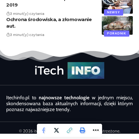
2019
NEWSY
3 minut(y) czytania
Ochrona środowiska, a złomowanie
aut.
PORADNIK
3 minut(y) czytania
Itechinfo.pl to
najnowsze technologie
w jednym miejscu,
skondensowana baza aktualnych informacji, dzięki którym
poznasz najważniejsze trendy.
© 2026 itechinfo.com.pl. Wszystkie prawa zastrzeżone.