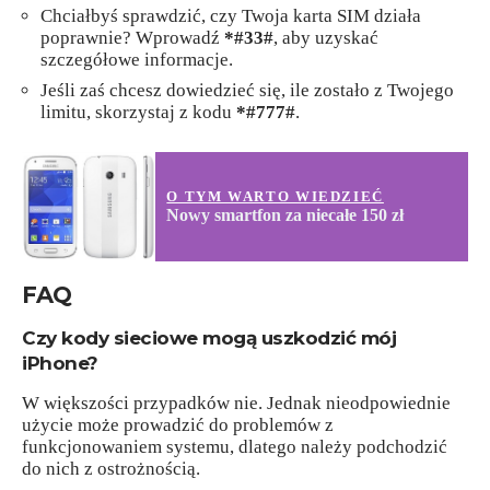
Chciałbyś sprawdzić, czy Twoja karta SIM działa
poprawnie? Wprowadź
*#33#
, aby uzyskać
szczegółowe informacje.
Jeśli zaś chcesz dowiedzieć się, ile zostało z Twojego
limitu, skorzystaj z kodu
*#777#
.
O TYM WARTO WIEDZIEĆ
Nowy smartfon za niecałe 150 zł
FAQ
Czy kody sieciowe mogą uszkodzić mój
iPhone?
W większości przypadków nie. Jednak nieodpowiednie
użycie może prowadzić do problemów z
funkcjonowaniem systemu, dlatego należy podchodzić
do nich z ostrożnością.