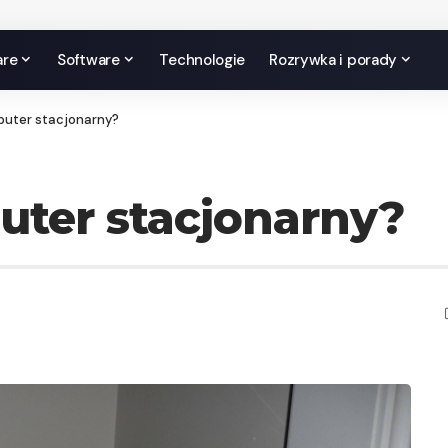
are
Software
Technologie
Rozrywka i porady
puter stacjonarny?
uter stacjonarny?