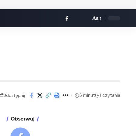
Aa
3 minut(y) czytania
Udostępnij
Obserwuj