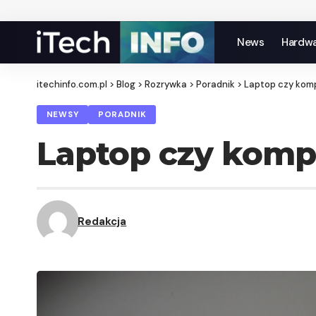
News
Hardw
itechinfo.com.pl
>
Blog
>
Rozrywka
>
Poradnik
>
Laptop czy kom
NEWSY
PORADNIK
Laptop czy komp
Redakcja