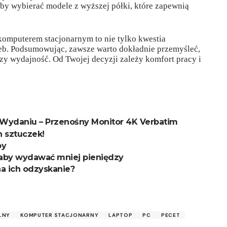
aby wybierać modele z wyższej półki, które zapewnią
komputerem stacjonarnym to nie tylko kwestia
rzeb. Podsumowując, zawsze warto dokładnie przemyśleć,
czy wydajność. Od Twojej decyzji zależy komfort pracy i
Wydaniu – Przenośny Monitor 4K Verbatim
 sztuczek!
by
 aby wydawać mniej pieniędzy
na ich odzyskanie?
LNY
KOMPUTER STACJONARNY
LAPTOP
PC
PECET