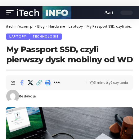
Aa
itechinfo.com.pl
>
Blog
>
Hardware
>
Laptopy
>
My Passport SSD, czyli pierwszy dysk mobilny od WD
LAPTOPY
TECHNOLOGIE
My Passport SSD, czyli
pierwszy dysk mobilny od WD
3 minut(y) czytania
Redakcja