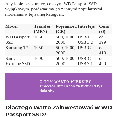
Aby lepiej zrozumieć, co czyni WD Passport SSD
wyjątkowym, porównajmy go z innymi popularnymi
modelami w tej samej kategorii:
Model
Transfer
Pojemność
Interfejs
Cena
(MB/s)
(GB)
(zł)
WD Passport
1050
500, 1000,
USB-C,
od
SSD
2000
USB 3.2
399
Samsung T7
1050
500, 1000,
USB-C
od
2000
419
SanDisk
1000
500, 1000,
USB-C,
od
Extreme SSD
2000
USB 3.1
499
O TYM WARTO WIEDZIEĆ
Procesor Intel Xeon za niemal 9 tys.
dolarów
Dlaczego Warto Zainwestować w WD
Passport SSD?