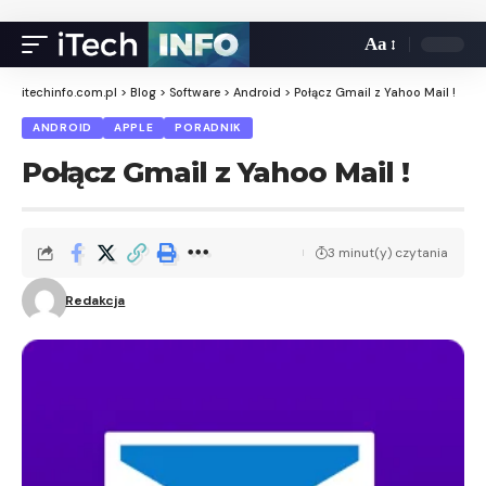
Aa
itechinfo.com.pl
>
Blog
>
Software
>
Android
>
Połącz Gmail z Yahoo Mail !
ANDROID
APPLE
PORADNIK
Połącz Gmail z Yahoo Mail !
3 minut(y) czytania
Redakcja