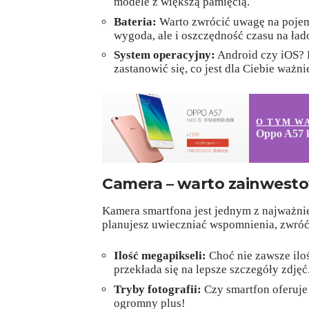
modele z większą pamięcią.
Bateria:
Warto zwrócić uwagę na pojemn
wygoda, ale i oszczędność czasu na ład
System operacyjny:
Android czy iOS? 
zastanowić się, co jest dla Ciebie ważni
O TYM W
Oppo A57 k
Camera – warto zainwest
Kamera smartfona jest jednym z najważni
planujesz uwieczniać wspomnienia, zwró
Ilość megapikseli:
Choć nie zawsze iloś
przekłada się na lepsze szczegóły zdjęć
Tryby fotografii:
Czy smartfon oferuje 
ogromny plus!