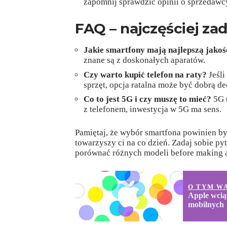
zapomnij sprawdzić opinii o sprzedawc
FAQ – najczęściej za
Jakie smartfony mają najlepszą jakoś
znane są z doskonałych aparatów.
Czy warto kupić telefon na raty?
Jeśli
sprzęt, opcja ratalna może być dobrą de
Co to jest 5G i czy muszę to mieć?
5G t
z telefonem, inwestycja w 5G ma sens.
Pamiętaj, że wybór smartfona powinien by
towarzyszy ci na co dzień. Zadaj sobie pyta
porównać różnych modeli before making a
O TYM W
Apple wcią
mobilnych