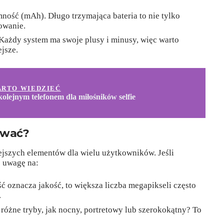
ość (mAh). Długo trzymająca bateria to nie tylko
owanie.
Każdy system ma swoje plusy i minusy, więc warto
ejsze.
ARTO WIEDZIEĆ
olejnym telefonem dla miłośników selfie
ować?
ejszych elementów dla wielu użytkowników. Jeśli
ć uwagę na:
ć oznacza jakość, to większa liczba megapikseli często
.
różne tryby, jak nocny, portretowy lub szerokokątny? To