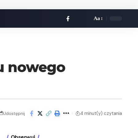
Aa
pu nowego
4 minut(y) czytania
Udostępnij
Obserwuj