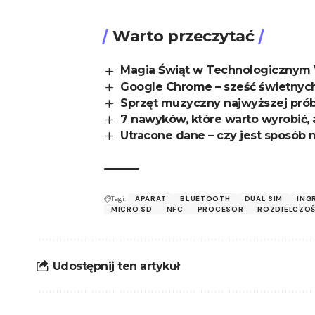
Warto przeczytać
Magia Świąt w Technologicznym 
Google Chrome – sześć świetnych
Sprzęt muzyczny najwyższej pró
7 nawyków, które warto wyrobić,
Utracone dane – czy jest sposób 
Tagi:
APARAT
BLUETOOTH
DUAL SIM
ING
MICRO SD
NFC
PROCESOR
ROZDIELCZO
Udostępnij ten artykuł