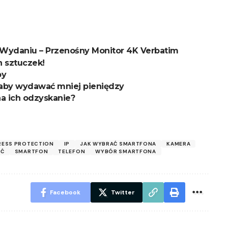
Wydaniu – Przenośny Monitor 4K Verbatim
 sztuczek!
by
 aby wydawać mniej pieniędzy
na ich odzyskanie?
RESS PROTECTION
IP
JAK WYBRAĆ SMARTFONA
KAMERA
ŚĆ
SMARTFON
TELEFON
WYBÓR SMARTFONA
Facebook
Twitter