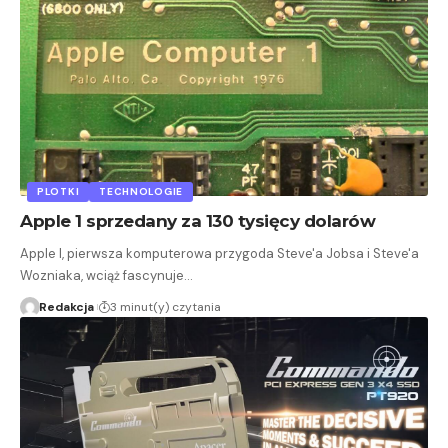
PLOTKI
TECHNOLOGIE
Apple 1 sprzedany za 130 tysięcy dolarów
Apple I, pierwsza komputerowa przygoda Steve'a Jobsa i Steve'a
Wozniaka, wciąż fascynuje…
Redakcja
3 minut(y) czytania