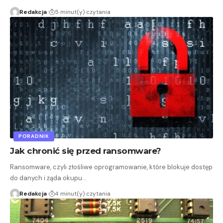
Redakcja
5 minut(y) czytania
PORADNIK
Jak chronić się przed ransomware?
Ransomware, czyli złośliwe oprogramowanie, które blokuje dostęp
do danych i żąda okupu…
Redakcja
4 minut(y) czytania