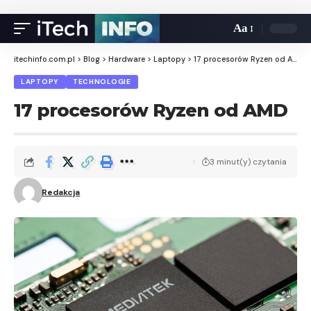
Aa
itechinfo.com.pl
>
Blog
>
Hardware
>
Laptopy
>
17 procesorów Ryzen od AMD
LAPTOPY
TECHNOLOGIE
17 procesorów Ryzen od AMD
3 minut(y) czytania
Redakcja