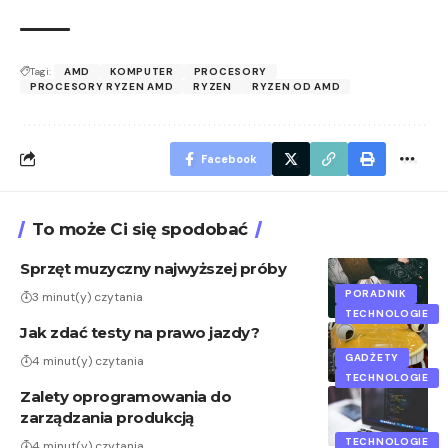
Tagi:
AMD
KOMPUTER
PROCESORY
PROCESORY RYZEN AMD
RYZEN
RYZEN OD AMD
Facebook
To może Ci się spodobać
Sprzęt muzyczny najwyższej próby
PORADNIK
3 minut(y) czytania
TECHNOLOGIE
Jak zdać testy na prawo jazdy?
GADŻETY
4 minut(y) czytania
TECHNOLOGIE
Zalety oprogramowania do
zarządzania produkcją
TECHNOLOGIE
4 minut(y) czytania