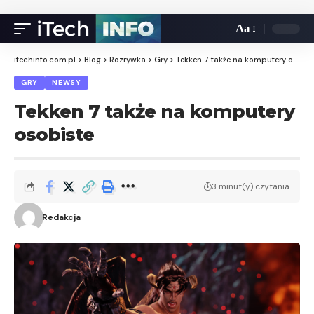
Aa
itechinfo.com.pl
>
Blog
>
Rozrywka
>
Gry
>
Tekken 7 także na komputery osobiste
GRY
NEWSY
Tekken 7 także na komputery
osobiste
3 minut(y) czytania
Redakcja