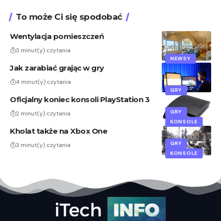
To może Ci się spodobać
Wentylacja pomieszczeń
3 minut(y) czytania
NEWSY
Jak zarabiać grając w gry
4 minut(y) czytania
GRY
Oficjalny koniec konsoli PlayStation 3
GRY
2 minut(y) czytania
KONSOLE
Kholat także na Xbox One
GRY
3 minut(y) czytania
KONSOLE