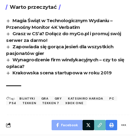
Warto przeczytać
Magia Świąt w Technologicznym Wydaniu –
Przenośny Monitor 4K Verbatim
Grasz w CS’a? Dołącz do myGo.pl i promuj swój
serwer za darmo!
Zapowiada się gorąca jesień dla wszystkich
pasjonatów gier
Wynagrodzenie firm windykacyjnych – czy to się
opłaca?
Krakowska scena startupowa w roku 2019
Tagi:
BIJATYKI
GRA
GRY
KATSUHIRO HARADA
PC
PS4
TEKKEN
TEKKEN 7
XBOX ONE
Facebook