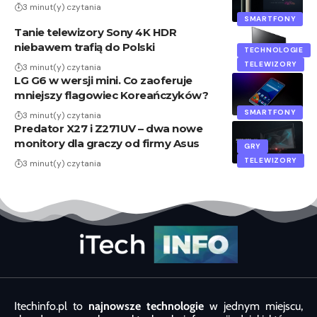
3 minut(y) czytania
SMARTFONY
Tanie telewizory Sony 4K HDR
niebawem trafią do Polski
TECHNOLOGIE
TELEWIZORY
3 minut(y) czytania
LG G6 w wersji mini. Co zaoferuje
mniejszy flagowiec Koreańczyków?
SMARTFONY
3 minut(y) czytania
Predator X27 i Z271UV – dwa nowe
monitory dla graczy od firmy Asus
GRY
TELEWIZORY
3 minut(y) czytania
Itechinfo.pl to
najnowsze technologie
w jednym miejscu,