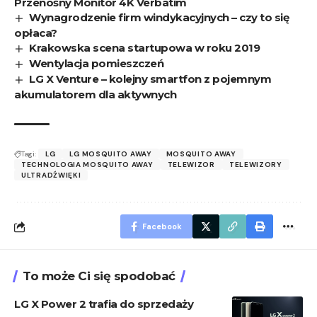
Przenośny Monitor 4K Verbatim
Wynagrodzenie firm windykacyjnych – czy to się
opłaca?
Krakowska scena startupowa w roku 2019
Wentylacja pomieszczeń
LG X Venture – kolejny smartfon z pojemnym
akumulatorem dla aktywnych
Tagi:
LG
LG MOSQUITO AWAY
MOSQUITO AWAY
TECHNOLOGIA MOSQUITO AWAY
TELEWIZOR
TELEWIZORY
ULTRADŹWIĘKI
Facebook
To może Ci się spodobać
LG X Power 2 trafia do sprzedaży