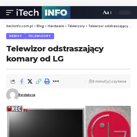
Aa
itechinfo.com.pl
>
Blog
>
Hardware
>
Telewizory
>
Telewizor odstraszający komary od LG
NEWSY
TELEWIZORY
Telewizor odstraszający
komary od LG
3 minut(y) czytania
Redakcja