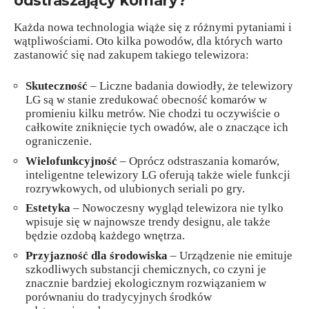
odstraszający komary?
Każda nowa technologia wiąże się z różnymi pytaniami i
wątpliwościami. Oto kilka powodów, dla których warto
zastanowić się nad zakupem takiego telewizora:
Skuteczność
– Liczne badania dowiodły, że telewizory
LG są w stanie zredukować obecność komarów w
promieniu kilku metrów. Nie chodzi tu oczywiście o
całkowite zniknięcie tych owadów, ale o znaczące ich
ograniczenie.
Wielofunkcyjność
– Oprócz odstraszania komarów,
inteligentne telewizory LG oferują także wiele funkcji
rozrywkowych, od ulubionych seriali po gry.
Estetyka
– Nowoczesny wygląd telewizora nie tylko
wpisuje się w najnowsze trendy designu, ale także
będzie ozdobą każdego wnętrza.
Przyjazność dla środowiska
– Urządzenie nie emituje
szkodliwych substancji chemicznych, co czyni je
znacznie bardziej ekologicznym rozwiązaniem w
porównaniu do tradycyjnych środków