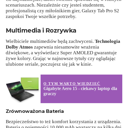
scenariuszach. Niezależnie czy jesteś studentem,
profesjonalistą czy miłośnikiem gier, Galaxy Tab Pro S2
zaspokoi Twoje wszelkie potrzeby.
Multimedia i Rozrywka
Wielbiciele multimediów będą zachwyceni.
Technologia
Dolby Atmos
zapewnia niesamowite wrażenia
dźwiękowe, a wyświetlacz Super AMOLED gwarantuje
żywe kolory. Grając w najnowsze tytuły czy oglądając
ulubione seriale, poczujesz się jak w kinie.
O TYM WARTO WIEDZIEĆ
Gigabyte Aero 15 - ciekawy laptop dla
graczy
Zrównoważona Bateria
Bezpieczeństwo to też komfort korzystania z urządzenia.
Bateria o pojemności 10 000 mAh wystarczy na kilka dni