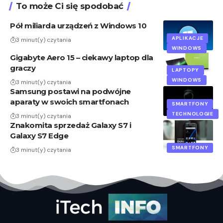
To może Ci się spodobać
Pół miliarda urządzeń z Windows 10
APLIKACJE
3 minut(y) czytania
WINDOWS
Gigabyte Aero 15 – ciekawy laptop dla
graczy
LAPTOPY
WINDOWS
3 minut(y) czytania
Samsung postawi na podwójne
aparaty w swoich smartfonach
SMARTFONY
TECHNOLOGIE
3 minut(y) czytania
Znakomita sprzedaż Galaxy S7 i
Galaxy S7 Edge
SMARTFONY
3 minut(y) czytania