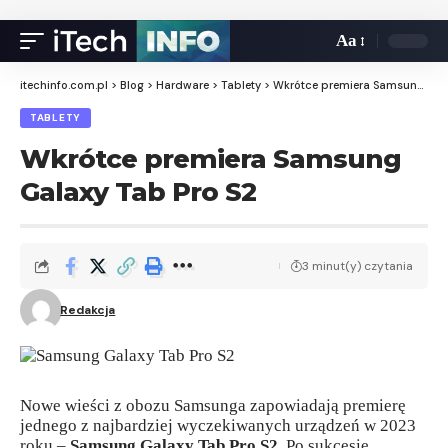
Aa
itechinfo.com.pl
>
Blog
>
Hardware
>
Tablety
>
Wkrótce premiera Samsung Galaxy Tab Pro S2
TABLETY
Wkrótce premiera Samsung
Galaxy Tab Pro S2
3 minut(y) czytania
Redakcja
Nowe wieści z obozu Samsunga zapowiadają premierę
jednego z najbardziej wyczekiwanych urządzeń w 2023
roku –
Samsung Galaxy Tab Pro S2
. Po sukcesie