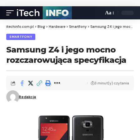
Aa
itechinfo.com.pl
>
Blog
>
Hardware
>
Smartfony
>
Samsung Z4 i jego mocno rozczarowująca specyfikacja
SMARTFONY
Samsung Z4 i jego mocno
rozczarowująca specyfikacja
3 minut(y) czytania
Redakcja